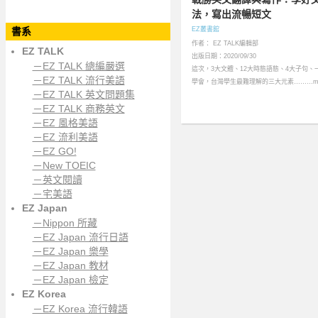
法，寫出流暢短文
書系
EZ叢書館
作者： EZ TALK編輯部
EZ TALK
出版日期：2020/09/30
－EZ TALK 總編嚴選
這次，3大文體、12大時態語態、4大子句、
－EZ TALK 流行美語
學會，台灣學生最難理解的三大元素………mo
－EZ TALK 英文問題集
－EZ TALK 商務英文
－EZ 風格美語
－EZ 流利美語
－EZ GO!
－New TOEIC
－英文閱讀
－宅美語
EZ Japan
－Nippon 所藏
－EZ Japan 流行日語
－EZ Japan 樂學
－EZ Japan 教材
－EZ Japan 檢定
EZ Korea
－EZ Korea 流行韓語