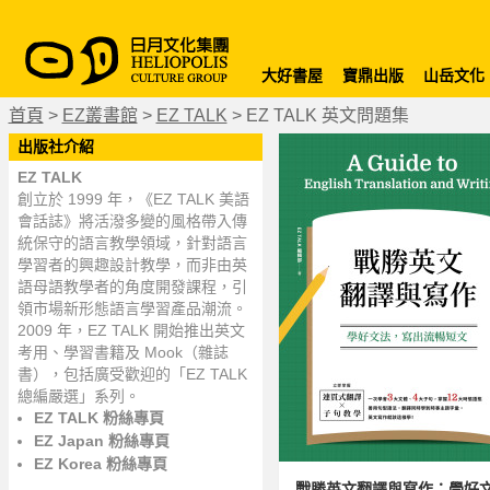
大好書屋
寶鼎出版
山岳文化
首頁
>
EZ叢書館
>
EZ TALK
>
EZ TALK 英文問題集
出版社介紹
EZ TALK
創立於 1999 年，《EZ TALK 美語
會話誌》將活潑多變的風格帶入傳
統保守的語言教學領域，針對語言
學習者的興趣設計教學，而非由英
語母語教學者的角度開發課程，引
領市場新形態語言學習產品潮流。
2009 年，EZ TALK 開始推出英文
考用、學習書籍及 Mook（雜誌
書），包括廣受歡迎的「EZ TALK
總編嚴選」系列。
EZ TALK 粉絲專頁
EZ Japan 粉絲專頁
EZ Korea 粉絲專頁
戰勝英文翻譯與寫作：學好