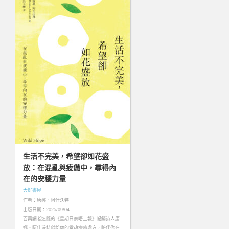
生活不完美，希望卻如花盛
放：在混亂與疲憊中，尋得內
在的安穩力量
大好書屋
作者：唐娜．阿什沃特
出版日期：2025/09/04
百萬讀者追隨的《星期日泰晤士報》暢銷詩人唐
娜‧阿什沃特獻給你的靈魂療癒處方，陪伴你在