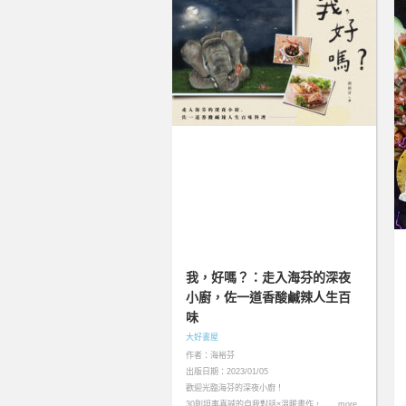
我，好嗎？：走入海芬的深夜
小廚，佐一道香酸鹹辣人生百
味
大好書屋
作者：海裕芬
出版日期：2023/01/05
歡迎光臨海芬的深夜小廚！
30則坦率真誠的自我對話×溫暖畫作，……more