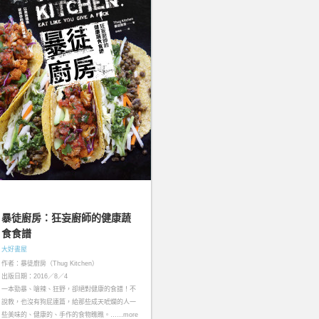
暴徒廚房：狂妄廚師的健康蔬
食食譜
大好書屋
作者：暴徒廚房（Thug Kitchen）
出版日期：2016／8／4
一本勁暴、嗆辣、狂野，卻絕對健康的食譜！不
說教，也沒有狗屁連篇，給那些成天唬爛的人一
些美味的、健康的、手作的食物瞧瞧。……more