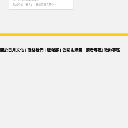
獻給不想「管人」，卻想影響人的你！
……more
關於日月文化
|
聯絡我們
|
版權部
|
公關＆媒體
|
讀者專區
|
教師專區