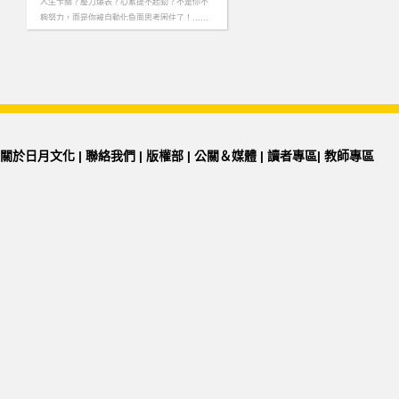
人生卡關？壓力爆表？心累提不起勁？不是你不
夠努力，而是你被自動化負面思考困住了！……
more
關於日月文化
|
聯絡我們
|
版權部
|
公關＆媒體
|
讀者專區
|
教師專區