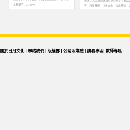
精選10大主題閱讀篇章核心單字，囊括
主題單字……more
界、科技發明、社會文化、教育體制、
等必考文章類型……more
關於日月文化
|
聯絡我們
|
版權部
|
公關＆媒體
|
讀者專區
|
教師專區