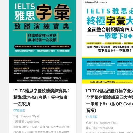
IELTS雅思字彙致勝演練寶典：
IELTS雅思必勝終極字彙
精準鎖定核心考點，集中特訓
全面整合聽說讀寫四大考
一次攻頂
一舉奪下8+（附QR Cod
音檔）
EZ叢書館
作者：Rawdon Wyatt
EZ叢書館
出版日期：2026/06/04
作者：Lin Lougheed Ph.D.
涵蓋雅思聽力、閱讀、寫作及口說四大測驗必考
出版日期：2026/04/01
核心字彙，同時收錄聚焦在各類閱讀文章領域的