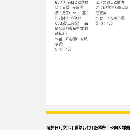
BLPT耽美日語聽解對
王可樂的日語練功
策：直擊！尺度拉
房：N5句型及聽寫練
滿！男子CPの30組私
習寶典
密對話！（附QR
作者：王可樂日語
Code線上音檔）（首
定價：400
刷限量附好基動CD珍
藏套組）
作者：許心瀠(一點點
老師)
定價：420
關於日月文化
|
聯絡我們
|
版權部
|
公關＆媒體