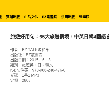
屋
寶鼎出版
山岳文化
EZ叢書館
洪圖出版
雜誌館
旅遊好用句：65大旅遊情境，中英日韓4國語
作者：EZ TALK編輯部
出版社：EZ叢書館
出版日期：2015／6／3
類別：旅遊英、日、韓文
ISBN/條碼：978-986-248-476-0
光碟：1書1 MP3
定價：280元