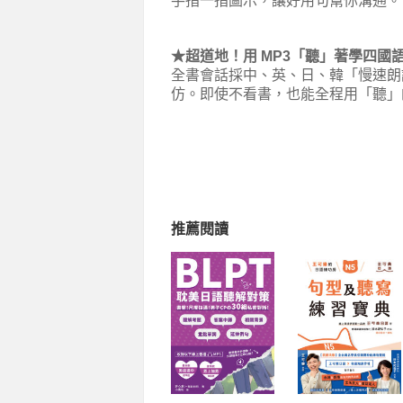
手指一指圖示，讓好用句幫你溝通。
★超道地！用 MP3「聽」著學四國
全書會話採中、英、日、韓「慢速朗
仿。即使不看書，也能全程用「聽」
推薦閱讀