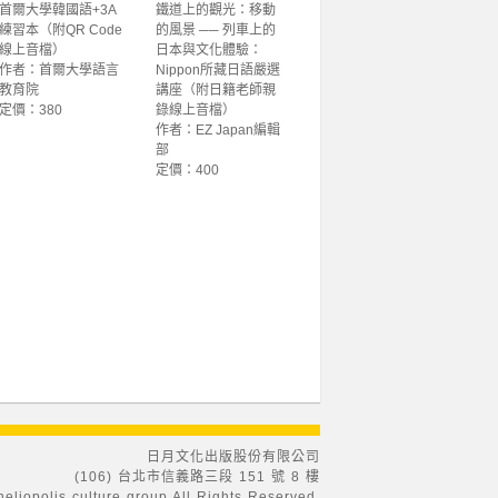
首爾大學韓國語+3A
鐵道上的觀光：移動
練習本（附QR Code
的風景 ── 列車上的
線上音檔）
日本與文化體驗：
作者：首爾大學語言
Nippon所藏日語嚴選
教育院
講座（附日籍老師親
定價：380
錄線上音檔）
作者：EZ Japan編輯
部
定價：400
日月文化出版股份有限公司
(106) 台北市信義路三段 151 號 8 樓
eliopolis culture group All Rights Reserved.