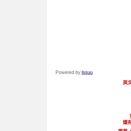
Powered by
Issuu
英
還