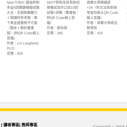
New TOEIC 最強新制
GEPT新制全民英檢初
首爾大學韓國語
多益6回關鍵模擬試題
級複試寫作口說10回
+3A（附文法與表現
大全：全面制霸聽力
試題+詳解（雙書裝，
學習別冊＆QR Code
＋閱讀所有考題，奪
附QR Code線上音
線上音檔）
下黃金證書勢不可當
檔）
作者：首爾大學語言
（題本＋解析雙書
作者：歐怡君
教育院
裝）(附QR Code線上
定價：380
定價：450
音檔)
作者：Lin Lougheed
Ph.D.
定價：850
|
讀者專區
|
教師專區
Copyright c 2005 h