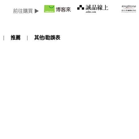
前往購買 ▶
|
推薦
|
其他/勘誤表