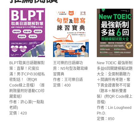
BLPT耽美日語聽解對
王可樂的日語練功
New TOEIC 最強新制
策：直擊！尺度拉
房：N5句型及聽寫練
多益6回關鍵模擬試題
滿！男子CPの30組私
習寶典
大全：全面制霸聽力
密對話！（附QR
作者：王可樂日語
＋閱讀所有考題，奪
Code線上音檔）（首
定價：400
下黃金證書勢不可當
刷限量附好基動CD珍
（題本＋解析雙書
藏套組）
裝）(附QR Code線上
作者：許心瀠(一點點
音檔)
老師)
作者：Lin Lougheed
定價：420
Ph.D.
定價：850