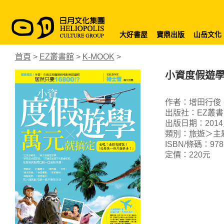
大好書屋
寶鼎出版
山岳文化
首頁
>
EZ叢書館
>
K-MOOK
>
小資度假遊
作者：增田行俊
出版社：EZ叢書
出版日期：2014
類別：旅遊＞主
ISBN/條碼：978-9
定價：220元