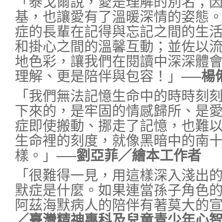
「泰戈爾說，愛是理解的別名；
基，也讓愛有了溫暖深情的姿態
症的長輩在記得與忘記之間的生
和掛心之間的溫馨互動；並佐以
地色彩，讓我們在閱讀中深深體會
理解、更是陪伴與包容！」
──楊
「我們無法記憶生命中的時時刻
下來的，是牢固的情感歸所、是
症即使搬動、挪走了記憶，也難
生命裡的刻度，就像黑暗中的南
樣。」
──劉亞菲／繪本工作者
「很難得一見，用這樣深入淺出
默症是什麼。如果連當孫子角色
阿茲海默病人的陪伴有著莫大的
／臺灣精神專科及兒童青少年心