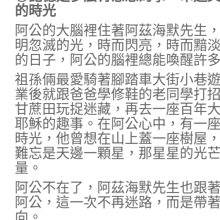
的時光
阿公的大腦裡住著阿茲海默先生
明忽滅的光，時而閃亮，時而黯
的日子，阿公的腦裡總能喚醒許
祖孫倆最愛騎著腳踏車大街小巷
業後就跟爸爸學修鞋的老同學打
甘蔗田玩捉迷藏，再去一座百年
耶穌的趣事。在阿公心中，有一
時光，他曾想在山上蓋一座樹屋
難忘是天邊一顆星，那星星的光
量。
阿公不在了，阿茲海默先生也跟
阿公，這一次不再迷路，而是帶
向。