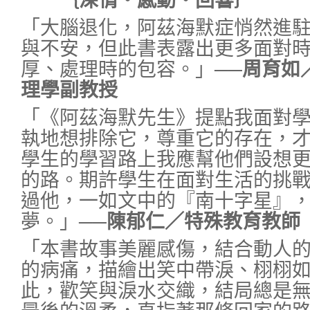
｛深情‧感動‧回響｝
「大腦退化，阿茲海默症悄然進
與不安，但此書表露出更多面對
厚、處理時的包容。」
──周育如
理學副教授
「《阿茲海默先生》提點我面對
執地想排除它，尊重它的存在，
學生的學習路上我應幫他們設想
的路。期許學生在面對生活的挑
過他，一如文中的『南十字星』
夢。」
──陳郁仁／特殊教育教師
「本書故事美麗感傷，結合動人
的病痛，描繪出笑中帶淚、栩栩
此，歡笑與淚水交織，結局總是