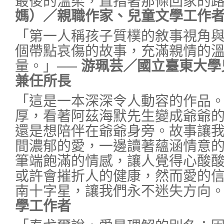
最後的溫柔，直指著那條回家的
媽）／親職作家、兒童文學工作
「第一人稱孩子質樸的敘事視角
個帶點哀傷的故事，充滿親情的
量。」
── 游珮芸／國立臺東大
兼任所長
「這是一本深深令人動容的作品
厚，看著阿茲海默先生變成爺爺
還是想陪伴在爺爺身旁。故事讓
間濃郁的愛，一邊讀著蘊涵情意
筆端飽滿的情感，讓人覺得心酸
或許會摧折人的健康，然而愛的
南十字星，讓我們永不迷失方向
學工作者