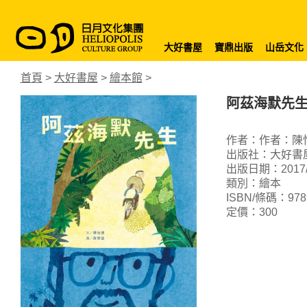
大好書屋
寶鼎出版
山岳文化
首頁
>
大好書屋
>
繪本館
>
阿茲海默先
作者：作者：陳
出版社：大好書
出版日期：2017/
類別：繪本
ISBN/條碼：9789
定價：300