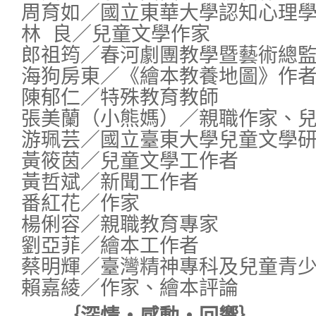
周育如／國立東華大學認知心理
林 良／兒童文學作家
郎祖筠／春河劇團教學暨藝術總
海狗房東／《繪本教養地圖》作
陳郁仁／特殊教育教師
張美蘭（小熊媽）／親職作家、
游珮芸／國立臺東大學兒童文學
黃筱茵／兒童文學工作者
黃哲斌／新聞工作者
番紅花／作家
楊俐容／親職教育專家
劉亞菲／繪本工作者
蔡明輝／臺灣精神專科及兒童青
賴嘉綾／作家、繪本評論