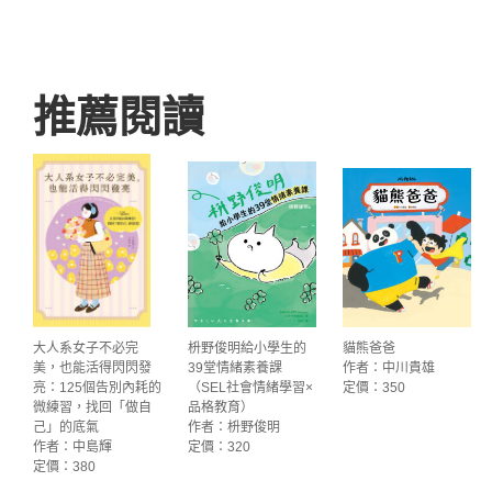
推薦閱讀
大人系女子不必完
枡野俊明給小學生的
貓熊爸爸
美，也能活得閃閃發
39堂情緒素養課
作者：中川貴雄
亮：125個告別內耗的
（SEL社會情緒學習×
定價：350
微練習，找回「做自
品格教育）
己」的底氣
作者：枡野俊明
作者：中島輝
定價：320
定價：380