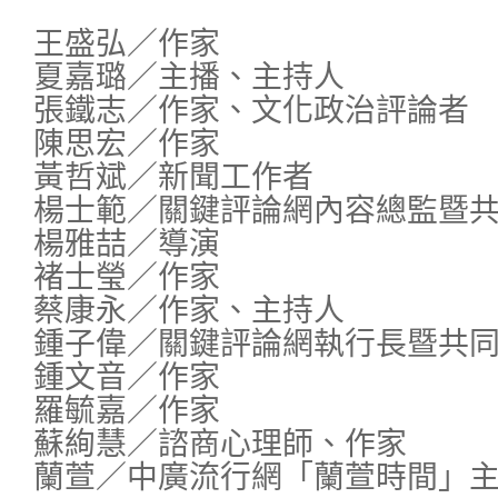
王盛弘／作家
夏嘉璐／主播、主持人
張鐵志／作家、文化政治評論者
陳思宏／作家
黃哲斌／新聞工作者
楊士範／關鍵評論網內容總監暨
楊雅喆／導演
褚士瑩／作家
蔡康永／作家、主持人
鍾子偉／關鍵評論網執行長暨共
鍾文音／作家
羅毓嘉／作家
蘇絢慧／諮商心理師、作家
蘭萱／中廣流行網「蘭萱時間」