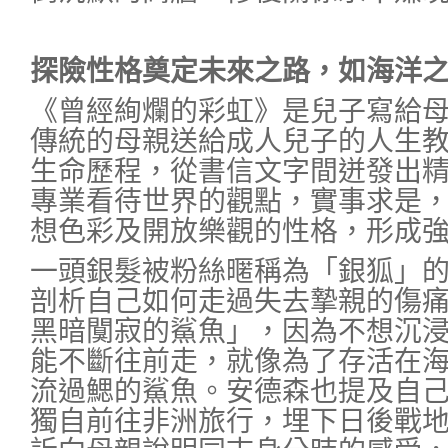
探險性格奠定未來之路，如海洋
《曾經絢爛的彩虹》是兒子寫給
傳統的母親送給成人兒子的人生
生命歷程，從書信文字間迸發出
專業看待世界的觀點，實事求是
想色彩及開放樂觀的性格，形成
一頭銀髮被粉絲暱稱為「銀狐」
剖析自己如何走過失去摯親的傷
黑暗闃寂的鯊魚」，因為不想沉
能不斷往前走，就像為了存活在
流過鰓的鯊魚。安德森也提及自
獨自前往非洲旅行，埋下日後戰