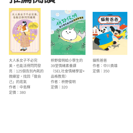
大人系女子不必完
枡野俊明給小學生的
貓熊爸爸
美，也能活得閃閃發
39堂情緒素養課
作者：中川貴雄
亮：125個告別內耗的
（SEL社會情緒學習×
定價：350
微練習，找回「做自
品格教育）
己」的底氣
作者：枡野俊明
作者：中島輝
定價：320
定價：380