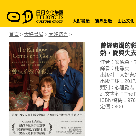
大好書屋
寶鼎出版
山岳文化
首頁
>
大好書屋
>
大好時光
>
曾經絢爛的彩
熱，愛與失
作者：安德森．
譯者：謝靜雯
出版社：大好書
出版日期：2017/
類別：心理勵志
原文書名：The Rainb
ISBN/條碼：9789
定價：400