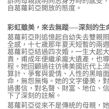
訴向母親說明同志身分時的感受
自葛蘿莉亞開放的態度。
彩虹雖美，來去無蹤──深刻的生
葛蘿莉亞則追憶起自幼失去雙親
全感，十七歲那年夏天短暫的兩
葛蘿莉亞結過四次婚，一生大起
貴，甫成年便繼承龐大遺產，也
程。她回顧過往彷彿美國近代上
算計、爭奪與愛情、人性的黑暗
命，無怨無悔。她的文字優美，
過書信，對名聲、財富、地位、
下了深刻的註解。
葛蘿莉亞從來不是傳統的母親，