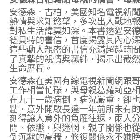
安德森．古柏，美國知名電視新
熱情與求知慾望，多次出入戰地
對私生活諱莫如深。本書透過安
德貝特的書信，首度揭露其內心
這些動人親密的書信充滿超越時
了真摯的親情與覊絆，揭示出截
生命歷程。
安德森在美國有線電視新聞網跟
工作相當忙碌，與母親葛蘿莉亞
在九十一歲病倒，病況嚴重，卻
點，意外開啟長達一年前所未有
刻得讓人意外的魚雁往返，兩人
問、依戀，與迷惘，親子關係也
倒沉默的高牆，修復關係永不嫌