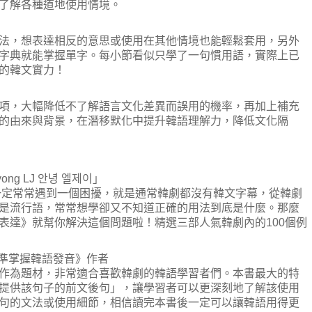
了解各種道地使用情境。
，想表達相反的意思或使用在其他情境也能輕鬆套用，另外
字典就能掌握單字。每小節看似只學了一句慣用語，實際上已
的韓文實力！
，大幅降低不了解語言文化差異而誤用的機率，再加上補充
的由來與背景，在潛移默化中提升韓語理解力，降低文化隔
ng LJ 안녕 엘제이」
定常常遇到一個困擾，就是通常韓劇都沒有韓文字幕，從韓劇
是流行語，常常想學卻又不知道正確的用法到底是什麼。那麼
表達》就幫你解決這個問題啦！精選三部人氣韓劇內的100個例
準掌握韓語發音》作者
為題材，非常適合喜歡韓劇的韓語學習者們。本書最大的特
提供該句子的前文後句」，讓學習者可以更深刻地了解該使用
句的文法或使用細節，相信讀完本書後一定可以讓韓語用得更