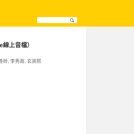
e線上音檔）
善姈, 李秀眞, 玄英熙