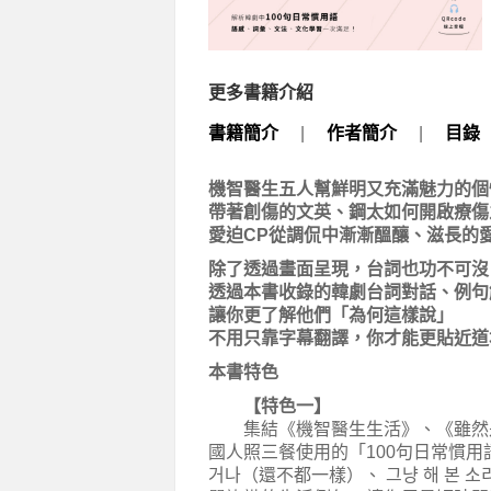
更多書籍介紹
書籍簡介
|
作者簡介
|
目錄
機智醫生五人幫鮮明又充滿魅力的個
帶著創傷的文英、鋼太如何開啟療傷
愛迫CP從調侃中漸漸醞釀、滋長的
除了透過畫面呈現，台詞也功不可沒
透過本書收錄的韓劇台詞對話、例句
讓你更了解他們「為何這樣說」
不用只靠字幕翻譯，你才能更貼近道
本書特色
【特色一】
集結《機智醫生生活》、《雖然是
國人照三餐使用的「100句日常慣用
거나（還不都一樣）、 그냥 해 본