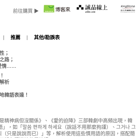
前往購買 ▶
|
推薦
|
其他/勘誤表
性；
之路；
愛情……
！
解析
地韓語表達！
精神病但沒關係》、《愛的迫降》三部韓劇中高頻出現，韓
語」，如「말씀 편하게 하세요（說話不用那麼拘謹）、그거나 그
 소리（只是說說而已）」等，解析使用這些慣用語的原因，搭配簡