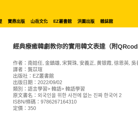
屋
寶鼎出版
山岳文化
EZ叢書館
洪圖出版
雜誌館
經典療癒韓劇教你的實用韓文表達（附QRcod
作者：南姞任, 金鎮雄, 宋賢珠, 安義正, 黄银霞, 徐恩英, 吳
譯者：龔苡瑄
出版社：EZ叢書館
出版日期：2022/09/02
類別：語言學習> 韓語> 韓語學習
原文書名：외국인을 위한 사전에 없는 진짜 한국어 2
ISBN/條碼：9786267164310
定價：350