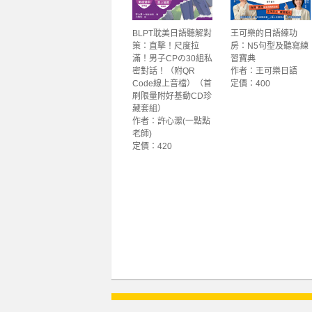
BLPT耽美日語聽解對
王可樂的日語練功
策：直擊！尺度拉
房：N5句型及聽寫練
滿！男子CPの30組私
習寶典
密對話！（附QR
作者：王可樂日語
Code線上音檔）（首
定價：400
刷限量附好基動CD珍
藏套組）
作者：許心瀠(一點點
老師)
定價：420