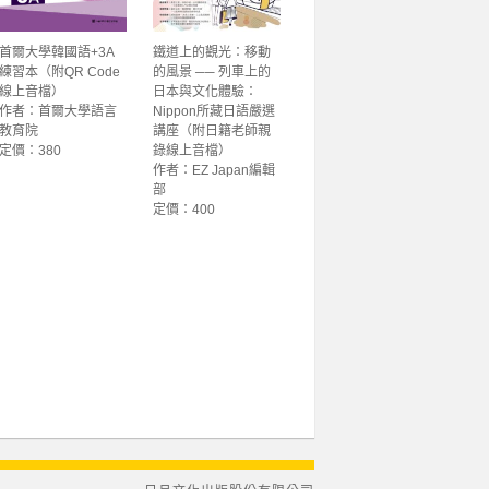
首爾大學韓國語+3A
鐵道上的觀光：移動
練習本（附QR Code
的風景 ── 列車上的
線上音檔）
日本與文化體驗：
作者：首爾大學語言
Nippon所藏日語嚴選
教育院
講座（附日籍老師親
定價：380
錄線上音檔）
作者：EZ Japan編輯
部
定價：400