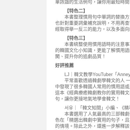
單詼諧的生活例句，讓你用最短時間
【特色二】
本書整理慣用句中單詞的替換方法
也針對重要詞彙補充說明，不用再查
經取得舉一反三的能力，以及多面向
【特色三】
本書統整使用慣用語時的注意事項
的韓國文化小知識，更能了解慣用語
閡、提升你的追劇品質！
好評推薦
LJ｜韓文教學YouTuber「Anneyo
平常喜歡透過韓劇學韓文的人 一
中發現了很多韓國人常用的慣用語或
這本《經典療癒韓劇教你的實用韓文
句，讓你更接地氣地學會韓文！
서유｜「韓文知間」小編、《精
本書選用了人氣最高的三部韓劇作
色在「精選出韓劇中實用的句子，且
的情境。除此之外，還進一步解釋該