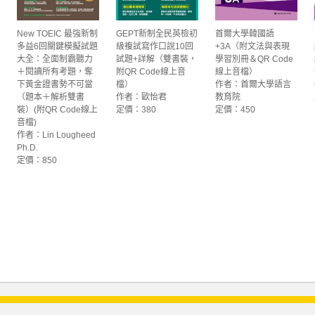
New TOEIC 最強新制
GEPT新制全民英檢初
首爾大學韓國語
多益6回關鍵模擬試題
級複試寫作口說10回
+3A（附文法與表現
大全：全面制霸聽力
試題+詳解（雙書裝，
學習別冊＆QR Code
＋閱讀所有考題，奪
附QR Code線上音
線上音檔）
下黃金證書勢不可當
檔）
作者：首爾大學語言
（題本＋解析雙書
作者：歐怡君
教育院
裝）(附QR Code線上
定價：380
定價：450
音檔)
作者：Lin Lougheed
Ph.D.
定價：850