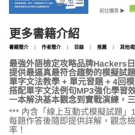
前往購買 ▶
更多書籍介紹
書籍簡介
|
作者簡介
|
目錄
|
推薦
|
其他/
最強外語檢定攻略品牌Hackers
提供最逼真最符合趨勢的模擬試
單字文法教學 + 單元習題 + 4回
搭配單字文法例句MP3強化學習
一本解決基本觀念到實戰演練，三
*** 內含「線上互動式模擬試題」1回
每題作答後隨即提供詳解，觀念
率！