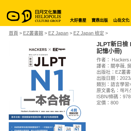
大好書屋
寶鼎出版
山岳文化
首頁
>
EZ叢書館
>
EZ Japan
>
EZ Japan 檢定
>
JLPT新日檢
記憶小冊)
作者： Hackers 
譯者：關亭薇, 吳
出版社：EZ叢書
出版日期：2023/0
類別：語言學習>
原文書名：해커스 J
ISBN/條碼：9786
定價：800