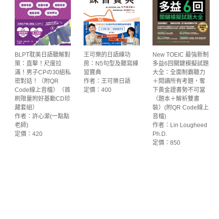
BLPT耽美日語聽解對
王可樂的日語練功
New TOEIC 最強新制
策：直擊！尺度拉
房：N5句型及聽寫練
多益6回關鍵模擬試題
滿！男子CPの30組私
習寶典
大全：全面制霸聽力
密對話！（附QR
作者：王可樂日語
＋閱讀所有考題，奪
Code線上音檔）（首
定價：400
下黃金證書勢不可當
刷限量附好基動CD珍
（題本＋解析雙書
藏套組）
裝）(附QR Code線上
作者：許心瀠(一點點
音檔)
老師)
作者：Lin Lougheed
定價：420
Ph.D.
定價：850