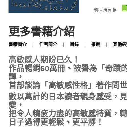
前往購買 ▶
更多書籍介紹
書籍簡介
|
作者簡介
|
目錄
|
推薦
|
其他/
高敏感人期盼已久！
作品暢銷60萬冊、被譽為「奇蹟
輝，
首部談論「高敏感性格」著作問
數以萬計的日本讀者親身感受，
變，
把令人精疲力盡的高敏感特質，
日子過得更輕鬆、更平靜！