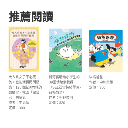
推薦閱讀
大人系女子不必完
枡野俊明給小學生的
貓熊爸爸
美，也能活得閃閃發
39堂情緒素養課
作者：中川貴雄
亮：125個告別內耗的
（SEL社會情緒學習×
定價：350
微練習，找回「做自
品格教育）
己」的底氣
作者：枡野俊明
作者：中島輝
定價：320
定價：380