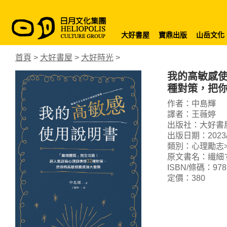
大好書屋
寶鼎出版
山岳文化
首頁
>
大好書屋
>
大好時光
>
我的高敏感使
種對策，把
作者：中島輝
譯者：王薇婷
出版社：大好書
出版日期：2023/1
類別：心理勵志>
原文書名：繊細
ISBN/條碼：9786
定價：380