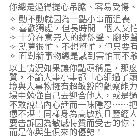
你總是過得提心吊膽、容易受傷
✧ 動不動就因為一點小事而沮喪
✧ 喜歡獨處，但長時間一個人又
✧ 十分在意旁人的鍵盤聲、腳步
✧ 就算很忙、不想幫忙，但只要
✧ 面對新事物總是感到害怕而不
以上情況如果讓你點頭稱是，那
質，不論大事小事都「心細過了
境與人事物擁有超敏銳的觀察能
場中勉強自己去迎合他人，或是
不敢說出內心話而一味隱忍⋯⋯
憊不堪！同樣身為高敏族且歷經
要告訴因為敏感特質而受苦的你
而是你與生俱來的優勢！