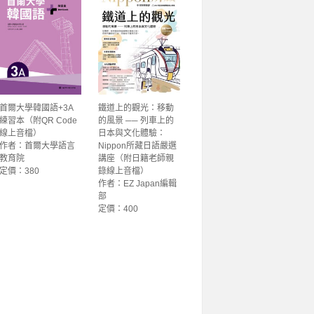
首爾大學韓國語+3A
鐵道上的觀光：移動
練習本（附QR Code
的風景 ── 列車上的
線上音檔）
日本與文化體驗：
作者：首爾大學語言
Nippon所藏日語嚴選
教育院
講座（附日籍老師親
定價：380
錄線上音檔）
作者：EZ Japan編輯
部
定價：400