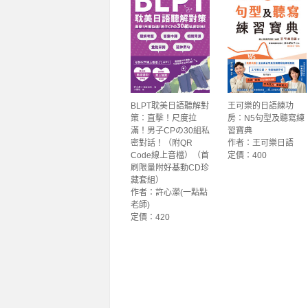
BLPT耽美日語聽解對
王可樂的日語練功
策：直擊！尺度拉
房：N5句型及聽寫練
滿！男子CPの30組私
習寶典
密對話！（附QR
作者：王可樂日語
Code線上音檔）（首
定價：400
刷限量附好基動CD珍
藏套組）
作者：許心瀠(一點點
老師)
定價：420