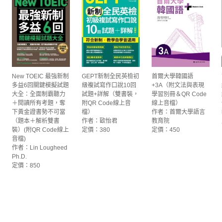
New TOEIC 最強新制
GEPT新制全民英檢初
首爾大學韓國語
多益6回關鍵模擬試題
級複試寫作口說10回
+3A（附文法與表現
大全：全面制霸聽力
試題+詳解（雙書裝，
學習別冊＆QR Code
＋閱讀所有考題，奪
附QR Code線上音
線上音檔）
下黃金證書勢不可當
檔）
作者：首爾大學語言
（題本＋解析雙書
作者：歐怡君
教育院
裝）(附QR Code線上
定價：380
定價：450
音檔)
作者：Lin Lougheed
Ph.D.
定價：850