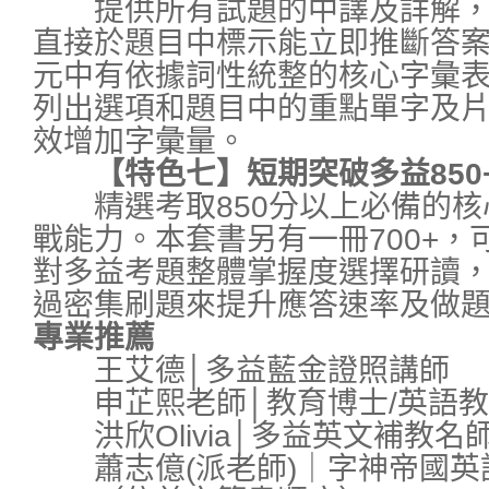
提供所有試題的中譯及詳解，
直接於題目中標示能立即推斷答
元中有依據詞性統整的核心字彙
列出選項和題目中的重點單字及
效增加字彙量。
【特色七】短期突破多益850
精選考取850分以上必備的核
戰能力。本套書另有一冊700+，
對多益考題整體掌握度選擇研讀
過密集刷題來提升應答速率及做
專業推薦
王艾德│多益藍金證照講師
申芷熙老師│教育博士/英語教
洪欣Olivia│多益英文補教名
蕭志億(派老師)｜字神帝國英