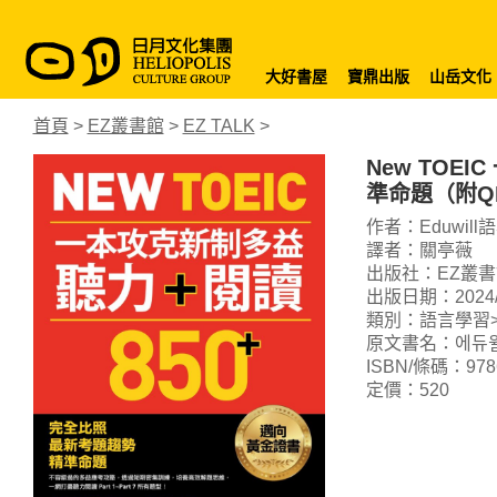
大好書屋
寶鼎出版
山岳文化
首頁
>
EZ叢書館
>
EZ TALK
>
New TOE
準命題（附QR
作者：Eduwil
譯者：關亭薇
出版社：EZ叢書
出版日期：2024/1
類別：語言學習> 
原文書名：에듀윌 
ISBN/條碼：9786
定價：520