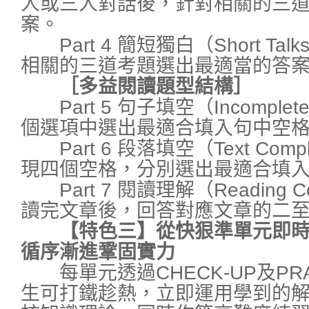
人或三人對話後，針對相關的三
案。
Part 4 簡短獨白（Short T
相關的三道考題選出最適當的答
［多益閱讀題型結構］
Part 5 句子填空（Incomplete
個選項中選出最適合填入句中空
Part 6 段落填空（Text Com
現四個空格，分別選出最適合填
Part 7 閱讀理解（Reading Co
讀完文章後，回答對應文章的二
【特色三】從快狠準單元即時
循序漸進鞏固實力
每單元透過CHECK-UP及PRA
生可打鐵趁熱，立即運用學到的