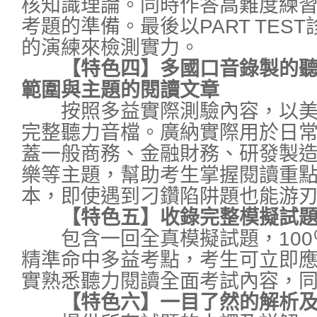
核知識理論。同時作答高難度練
考題的準備。最後以PART TES
的演練來檢測實力。
【特色四】多國口音錄製的聽
範圍與主題的閱讀文章
按照多益實際測驗內容，以美
完整聽力音檔。廣納實際用於日
蓋一般商務、金融財務、研發製
樂等主題，幫助考生掌握閱讀重
本，即使遇到刁鑽陷阱題也能游
【特色五】收錄完整模擬試題
包含一回全真模擬試題，100
精準命中多益考點，考生可立即
實熟悉聽力閱讀全面考試內容，
【特色六】一目了然的解析及