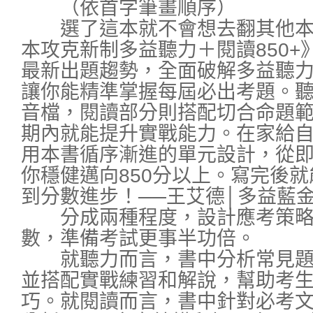
（依首字筆畫順序）
選了這本就不會想去翻其他本！！《
本攻克新制多益聽力＋閱讀850+
最新出題趨勢，全面破解多益聽
讓你能精準掌握每屆必出考題。
音檔，閱讀部分則搭配切合命題
期內就能提升實戰能力。在家給
用本書循序漸進的單元設計，從
你穩健邁向850分以上。寫完後
到分數進步！──王艾德│多益藍
分成兩種程度，設計應考策略
數，準備考試更事半功倍。
就聽力而言，書中分析常見題
並搭配實戰練習和解說，幫助考
巧。就閱讀而言，書中針對必考