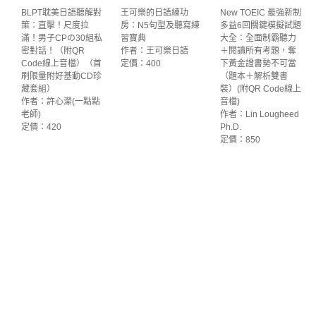
BLPT耽美日語聽解對
王可樂的日語練功
New TOEIC 最強新制
策：直擊！尺度拉
房：N5句型及聽寫練
多益6回關鍵模擬試題
滿！男子CPの30組私
習寶典
大全：全面制霸聽力
密對話！（附QR
作者：王可樂日語
＋閱讀所有考題，奪
Code線上音檔）（首
定價：400
下黃金證書勢不可當
刷限量附好基動CD珍
（題本＋解析雙書
藏套組）
裝）(附QR Code線上
作者：許心瀠(一點點
音檔)
老師)
作者：Lin Lougheed
定價：420
Ph.D.
定價：850