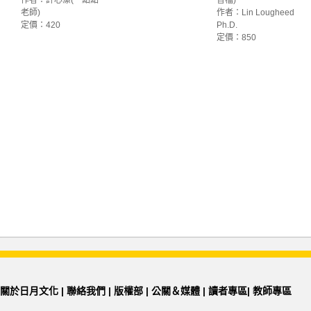
作者：許心瀠(一點點
音檔)
老師)
作者：Lin Lougheed
定價：420
Ph.D.
定價：850
關於日月文化
|
聯絡我們
|
版權部
|
公關＆媒體
|
讀者專區
|
教師專區