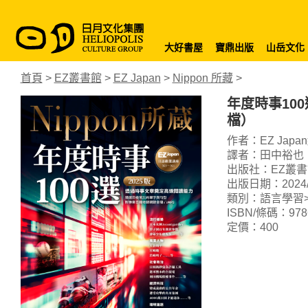
大好書屋
寶鼎出版
山岳文化
首頁
>
EZ叢書館
>
EZ Japan
>
Nippon 所藏
>
年度時事100
檔）
作者：EZ Japa
譯者：田中裕也
出版社：EZ叢書
出版日期：2024/1
類別：語言學習>
ISBN/條碼：9786
定價：400