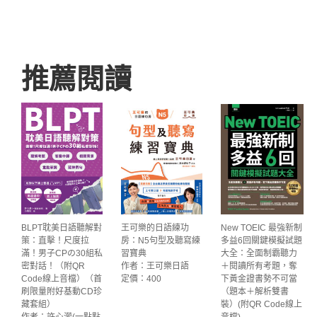
推薦閱讀
BLPT耽美日語聽解對
王可樂的日語練功
New TOEIC 最強新制
策：直擊！尺度拉
房：N5句型及聽寫練
多益6回關鍵模擬試題
滿！男子CPの30組私
習寶典
大全：全面制霸聽力
密對話！（附QR
作者：王可樂日語
＋閱讀所有考題，奪
Code線上音檔）（首
定價：400
下黃金證書勢不可當
刷限量附好基動CD珍
（題本＋解析雙書
藏套組）
裝）(附QR Code線上