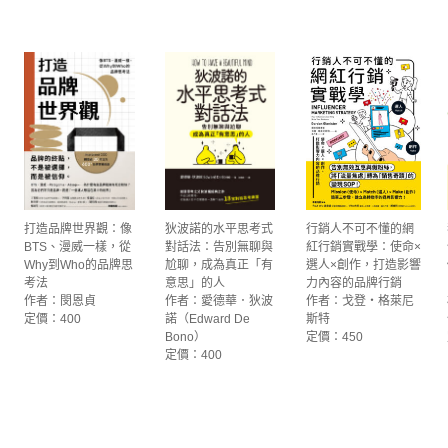
打造品牌世界觀：像
狄波諾的水平思考式
行銷人不可不懂的網
BTS、漫威一樣，從
對話法：告別無聊與
紅行銷實戰學：使命×
Why到Who的品牌思
尬聊，成為真正「有
選人×創作，打造影響
考法
意思」的人
力內容的品牌行銷
作者：閔恩貞
作者：愛德華．狄波
作者：戈登‧格萊尼
定價：400
諾（Edward De
斯特
Bono）
定價：450
定價：400