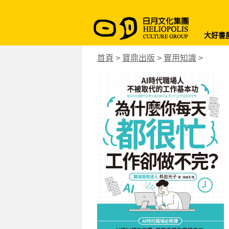
大好書
首頁
>
寶鼎出版
>
實用知識
>