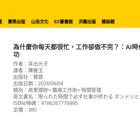
屋
寶鼎出版
山岳文化
EZ叢書館
洪圖出版
雜誌館
為什麼你每天都很忙，工作卻做不完？：AI
功
作者：井出元子
譯者：陳維玉
出版社：寶鼎
出版日期：2026/06/04
類別：商業理財> 職場工作術> 時間管理
原文書名：限られた時間で必ず仕事が終わる ダンドリと
ISBN/條碼：9786267776995
定價：380