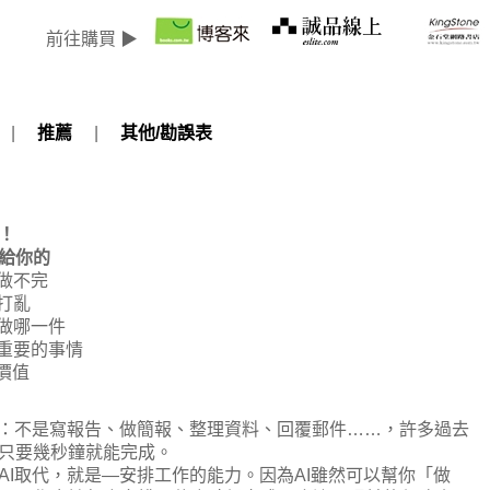
前往購買 ▶
|
推薦
|
其他/勘誤表
！
給你的
做不完
打亂
做哪一件
重要的事情
價值
力：不是寫報告、做簡報、整理資料、回覆郵件……，許多過去
只要幾秒鐘就能完成。
AI取代，就是—安排工作的能力。因為AI雖然可以幫你「做