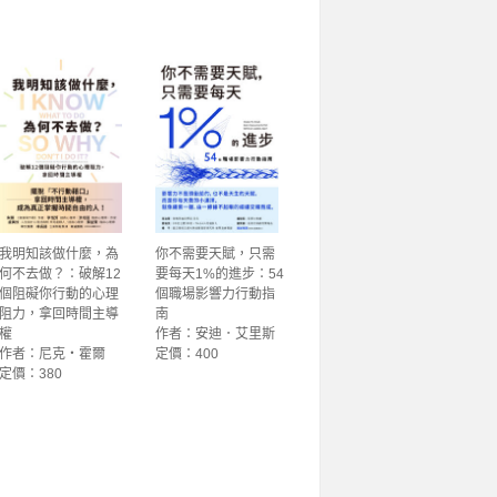
我明知該做什麼，為
你不需要天賦，只需
何不去做？：破解12
要每天1%的進步：54
個阻礙你行動的心理
個職場影響力行動指
阻力，拿回時間主導
南
權
作者：安迪．艾里斯
作者：尼克‧霍爾
定價：400
定價：380