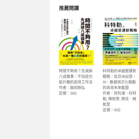
推薦閱讀
時間不夠用？先減掉
科特勒的卓越營運新
八成雜事：不加班也
戰略：從亞洲出發，
能升職的高效工作法
AI、數據與文化驅動
作者：飯田剛弘
的高效未來藍圖
定價：380
作者：菲利浦．科特
勒, 陳就學, 傑克．姆
斯里
定價：450