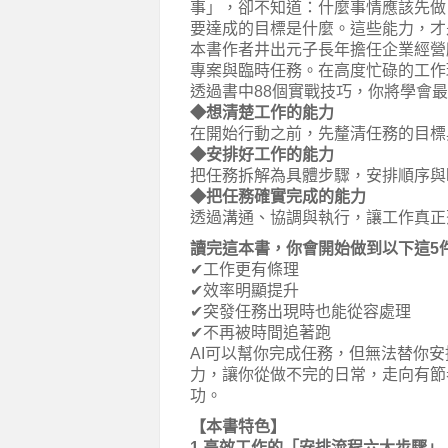
事」，卻不知道：什麼事情應該先做
要達成的目標是什麼。這些能力，才
本書作者井出元子長年擔任企業經營
專案與臨時任務。在高度忙碌的工作
透過書中88個實戰技巧，你將學會最
◆想清楚工作的能力
在開始行動之前，先釐清任務的目標
◆安排好工作的能力
把任務拆解為具體步驟，安排順序與
◆把任務確實完成的能力
透過溝通、協調與執行，讓工作真正
讀完這本書，你會開始做到以下這5
✔工作更有條理
✔效率明顯提升
✔突發任務出現時也能從容處理
✔不再被時間追著跑
AI可以幫你完成任務，但無法替你
力，讓你從做不完的日常，走向有節
功。
【本書特色】
1.高效工作的「安排流程六大步驟」