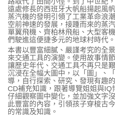
路取代了田間小徑。到了中世紀
遠處修長的西班牙大帆船揚起風
蒸汽機的發明引領了工業革命浪
空前神速的發展，接踵而來的蒸
單翼飛機、齊柏林飛船、大型客
們駛進這便捷多元的地球村時代
本書以豐富細膩、嚴謹考究的全
來交通工具的演變。使用故事情
讓歷史年代、交通工具不再只是
沉浸在全幅大圖中，以「圖」、
導，自行探索、研究、發現有趣
CD補充知識，跟著導覽姐姐與I
仔細觀察圖中變化，並加強文字
此豐富的內容，引領孩子穿梭古
的常識及知識。