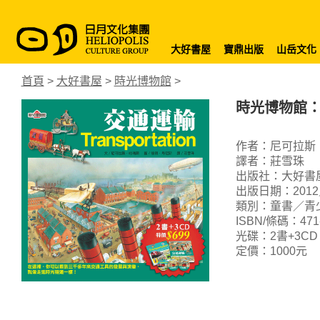
大好書屋
寶鼎出版
山岳文化
首頁
>
大好書屋
>
時光博物館
>
時光博物館
作者：尼可拉斯．哈瑞斯
譯者：莊雪珠
出版社：大好書
出版日期：2012
類別：童書／青
ISBN/條碼：471-8
光碟：2書+3CD
定價：1000元