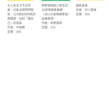
大人系女子不必完
枡野俊明給小學生的
貓熊爸爸
美，也能活得閃閃發
39堂情緒素養課
作者：中川貴雄
亮：125個告別內耗的
（SEL社會情緒學習×
定價：350
微練習，找回「做自
品格教育）
己」的底氣
作者：枡野俊明
作者：中島輝
定價：320
定價：380