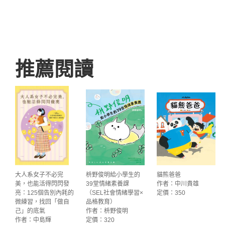
推薦閱讀
大人系女子不必完
枡野俊明給小學生的
貓熊爸爸
美，也能活得閃閃發
39堂情緒素養課
作者：中川貴雄
亮：125個告別內耗的
（SEL社會情緒學習×
定價：350
微練習，找回「做自
品格教育）
己」的底氣
作者：枡野俊明
作者：中島輝
定價：320