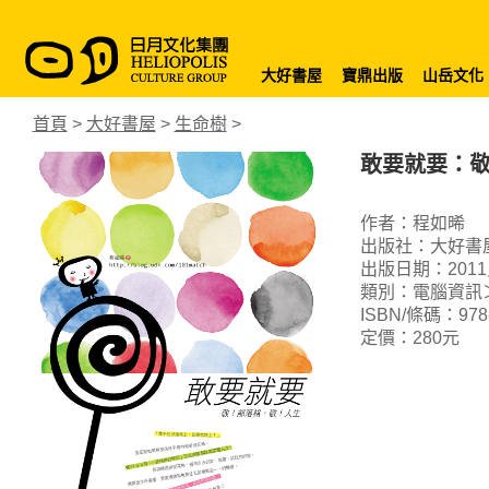
大好書屋
寶鼎出版
山岳文化
首頁
>
大好書屋
>
生命樹
>
敢要就要：
作者：程如晞
出版社：大好書
出版日期：2011
類別：電腦資訊
ISBN/條碼：978-9
定價：280元