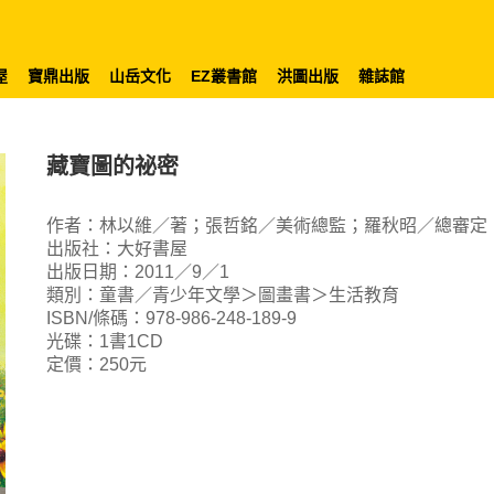
屋
寶鼎出版
山岳文化
EZ叢書館
洪圖出版
雜誌館
藏寶圖的祕密
作者：林以維／著；張哲銘／美術總監；羅秋昭／總審定
出版社：大好書屋
出版日期：2011／9／1
類別：童書／青少年文學＞圖畫書＞生活教育
ISBN/條碼：978-986-248-189-9
光碟：1書1CD
定價：250元