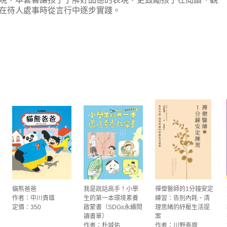
在待人處事時從言行中逐步實踐。
貓熊爸爸
我是說話高手！小學
禪僧醫師的1分鐘安定
作者：中川貴雄
生的第一本環境素養
練習：告別內耗、清
定價：350
啟蒙書（SDGs永續閱
理思緒的紓壓生活提
讀書單）
案
作者：朴城佑
作者：川野泰周