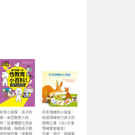
好奇小偵探：孩子的
好多情緒的小袋鼠：
第一本性教育小百
給高情緒張力孩子的
科！從身體變化到自
鼓舞之書（SEL社會
我保護，每個孩子都
情緒學習繪本）
該知道的事（漫畫圖
作者：諾拉．茵姆勞