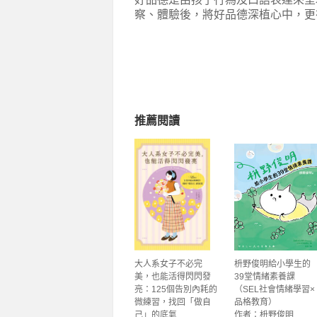
察、體驗後，將好品德深植心中，更
推薦閱讀
大人系女子不必完
枡野俊明給小學生的
美，也能活得閃閃發
39堂情緒素養課
亮：125個告別內耗的
（SEL社會情緒學習×
微練習，找回「做自
品格教育）
己」的底氣
作者：枡野俊明