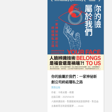
你的臉屬於我們：一家神祕新
創公司終結隱私之路
寶鼎出版
作者：卡希米爾・希爾
出版日期：2025/04/29
人臉辨識技術，對跟蹤者來說是個夢想，對自由
主義者而言則是個噩夢……more