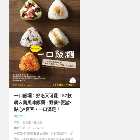
一口飯糰：好吃又可愛！57款
韓＆義風味飯糰，野餐×便當×
點心×宴客，一口滿足！
山岳文化
作者：金奉京、崔承鳳
出版日期：2017／4／7
一窺韓國料理家和義式餐廳主廚的實驗廚房，從
煮飯、調餡料到變化造型，隨時都能享用滿載餡