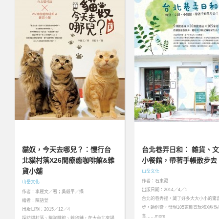
貓奴，今天去哪兒？：慢行台
台北巷弄日和： 雜貨、
北貓村落X26間療癒咖啡館&雜
小餐館，帶著手帳散步去
貨小舖
山岳文化
作者：石東藏
山岳文化
出版日期：2014／4／1
作者：李麗文／著；吳毅平／攝
台北的巷弄裡，藏了好多大大小小的驚
繪者：陳語萱
步，轉個彎，發現105家雜貨玩物X甜點
出版日期：2015／12／4
食……more
探訪貓村落、貓咖啡館、雜貨舖，在大台北來場