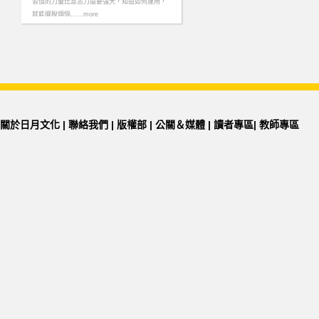
習慣的力量比意志力還要強大，知道如何運用，
就能擺脫煩惱……more
關於日月文化
|
聯絡我們
|
版權部
|
公關＆媒體
|
讀者專區
|
教師專區