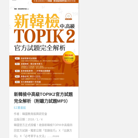
新韓檢中高級TOPIK2官方試題
完全解析（附聽力試題MP3）
EZ叢書館
作者：韓國教育振興研究會
出版日期：2018／1／4
韓國官方正式授權！收錄新韓檢TOPIK中高級四
回官方試題，獨家公開「答題技巧」Ｘ「出題方
向」Ｘ「必考單字＆文法」……more