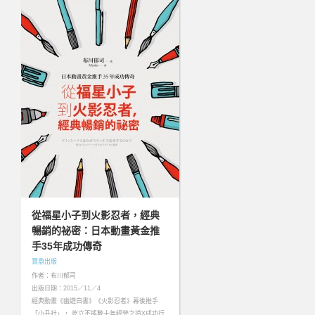
從福星小子到火影忍者，經典
暢銷的祕密：日本動畫黃金推
手35年成功傳奇
寶鼎出版
作者：布川郁司
出版日期：2015／11／4
經典動畫《幽遊白書》《火影忍者》幕後推手
「小丑社」， 屹立不搖數十年經營之道X成功行