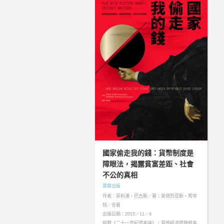
國家偷走我的錢：貨幣制度是
障眼法，揭露貧富差距、社會
不公的真相
寶鼎出版
作者：菲利浦‧巴古斯／著；安德烈亞斯‧馬夸
特／合著
出版日期：2015／11／4
挑戰《二十一世紀資本論》，直搗經濟問題根本