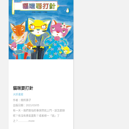
貓咪要打針
大好書屋
作者：間所壽子
出版日期：2021/03/05
有一天，我們害怕的事突然找上門，該怎麼辦
呢？有沒有勇氣面對？或者想一「逃」了
之？…………more