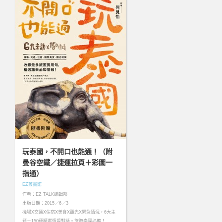
玩泰國，不開口也能通！（附
曼谷空鐵／捷運拉頁＋彩圖一
指通）
EZ叢書館
作者：EZ TALK編輯部
出版日期：2015／6／3
機場X交通X住宿X美食X觀光X緊急情況，6大主
題＋150種精選情境對話。旅遊泰國必備！……