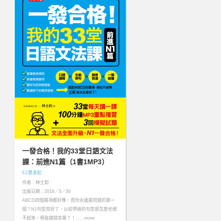
一發合格！我的33堂日語文法
課：前進N1篇（1書1MP3）
EZ叢書館
作者：林士鈞
出版日期：2018／3／30
ABCD四個選項都好像，而你永遠選到錯的那一
個？N1句型背好了，以前學過的句型卻怎麼也想
不起來，導致選錯答案？！……more