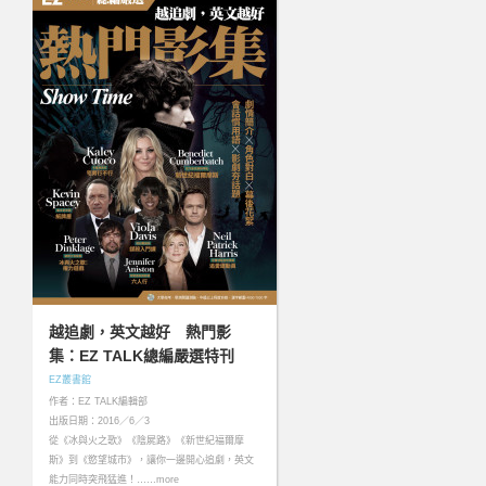
越追劇，英文越好 熱門影
集：EZ TALK總編嚴選特刊
EZ叢書館
作者：EZ TALK編輯部
出版日期：2016／6／3
從《冰與火之歌》《陰屍路》《新世紀福爾摩
斯》到《慾望城市》，讓你一邊開心追劇，英文
能力同時突飛猛進！……more