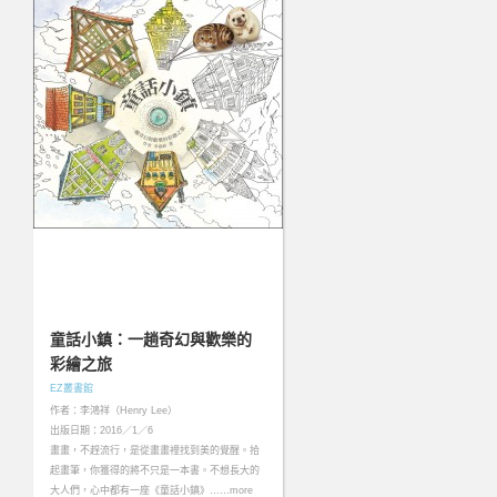
童話小鎮：一趟奇幻與歡樂的
彩繪之旅
EZ叢書館
作者：李鴻祥（Henry Lee）
出版日期：2016／1／6
畫畫，不趕流行，是從畫畫裡找到美的覺醒。拾
起畫筆，你獲得的將不只是一本書。不想長大的
大人們，心中都有一座《童話小鎮》……more