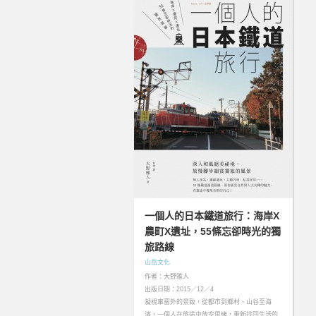
一個人的日本鐵道旅行：海岸X
農町X遺址，55條忘卻時光的獨
旅路線
山岳文化
作者：大野雅人
出版日期：2015／12／4
凝視車窗外的景致，從都市到鄉村、山谷至海
濱，一個人在旅途中放空思緒，重新找回生活的