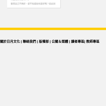
覺得自己不夠好，卻不知道如何是好嗎？從此刻
起，當自己最好的朋友，療癒自我＆補充能量，
更能自由翱翔！……
關於日月文化
|
聯絡我們
|
版權部
|
公關＆媒體
|
讀者專區
|
教師專區