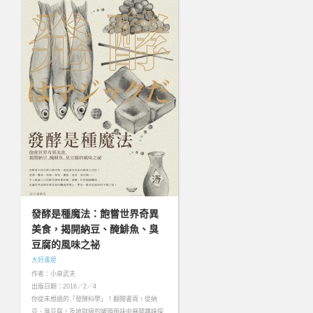
發酵是種魔法：飽嘗世界奇異
美食，揭開納豆、醃鯡魚、臭
豆腐的風味之祕
大好書屋
作者：小泉武夫
出版日期：2016／2／4
你從未想過的「發酵科學」！翻開書頁，從納
豆、臭豆腐，及地獄級的罐頭風味中展開趣味探