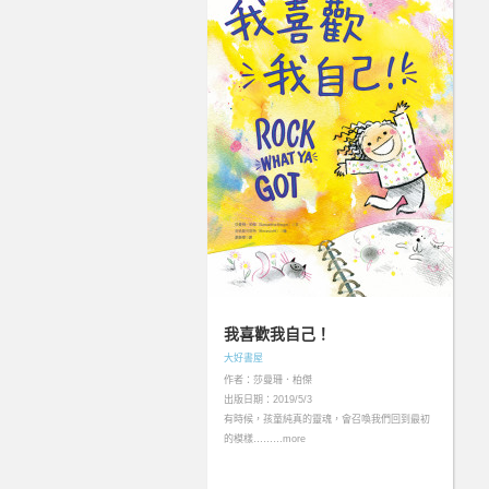
我喜歡我自己！
大好書屋
作者：莎曼珊．柏傑
出版日期：2019/5/3
有時候，孩童純真的靈魂，會召喚我們回到最初
的模樣………more