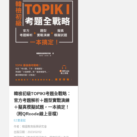
韓檢初級TOPIKI考題全戰略：
官方考題解析＋題型實戰演練
＋擬真模擬試題，一本搞定！
（附QRcode線上音檔）
EZ叢書館
作者：韓國教育振興研究會
出版日期：2023/02/02