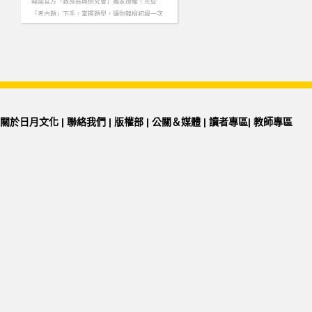
韓國官方「教育振興研究會」獨家授權！先從
「考古題」下手，掌握題型，讓你韓檢初級一次
就過！………more
關於日月文化
|
聯絡我們
|
版權部
|
公關＆媒體
|
讀者專區
|
教師專區