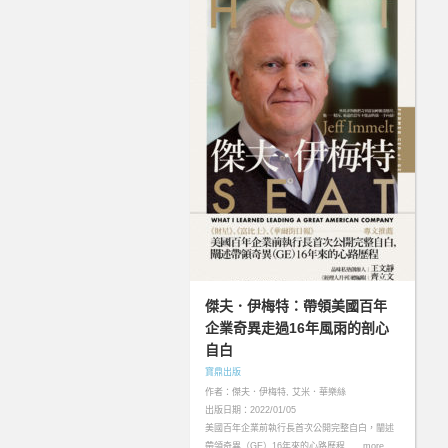
傑夫．伊梅特：帶領美國百年
企業奇異走過16年風雨的剖心
自白
寶鼎出版
作者：傑夫．伊梅特, 艾米．華樂絲
出版日期：2022/01/05
美國百年企業前執行長首次公開完整自白，闡述
帶領奇異（GE）16年來的心路歷程……more