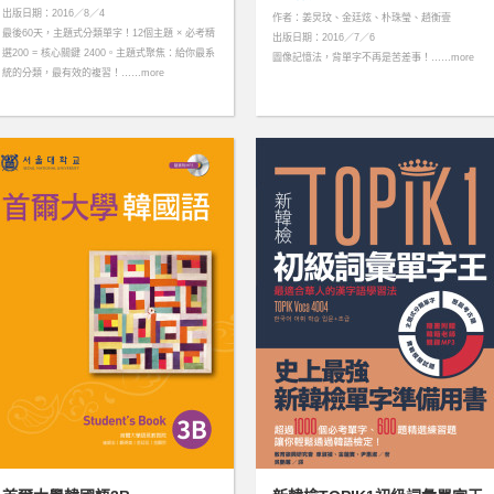
出版日期：2016／8／4
作者：姜炅玟、金廷炫、朴珠瑩、趙衡壹
最後60天，主題式分類單字！12個主題 × 必考精
出版日期：2016／7／6
選200 = 核心關鍵 2400。主題式聚焦：給你最系
圖像記憶法，背單字不再是苦差事！……more
統的分類，最有效的複習！……more