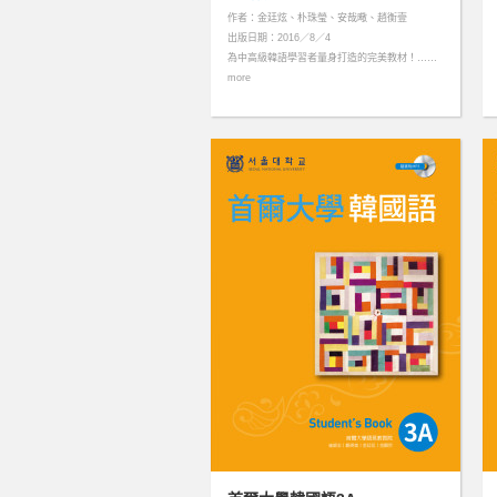
作者：金廷炫、朴珠瑩、安哉曔、趙衡壹
出版日期：2016／8／4
為中高級韓語學習者量身打造的完美教材！……
more