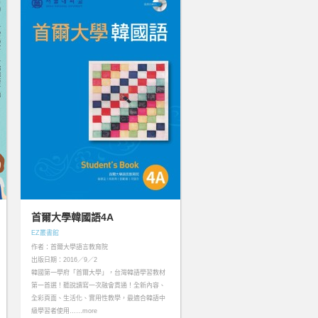
首爾大學韓國語4A
EZ叢書館
作者：首爾大學語言教育院
出版日期：2016／9／2
韓國第一學府「首爾大學」，台灣韓語學習教材
第一首選！聽說讀寫一次融會貫通！全新內容、
全彩頁面、生活化、實用性教學，最適合韓語中
級學習者使用……more