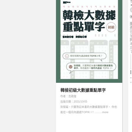
韓檢初級大數據重點單字
作者：吉政俊
出版日期：2021/10/05
別懷疑，只要熟記本書的大數據重點單字， 你也
能在一個月內通過TOPIK I！………more