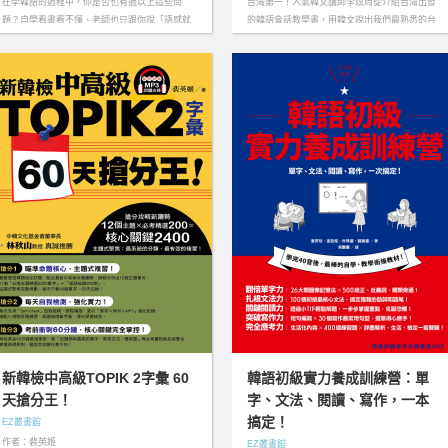
在學韓語的過程中，你是否也有過以上這些問
台灣第一！人氣韓文講師李炫周從介紹台灣出發
題？自學看書看不懂、老師也只跟你說「語感就
的韓語會話教學書，用韓文說出我們最熟悉的台
是這樣」，你只好一知半解地繼續學下去。
灣 ！……more
………more
新韓檢中高級TOPIK 2字彙 60
韓語初級實力養成訓練營：單
天搶分王！
字、文法、閱讀、寫作，一本
搞定！
EZ叢書館
作者：裴英姬
EZ叢書館