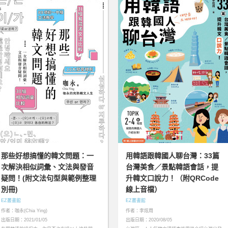
那些好想搞懂的韓文問題：一
用韓語跟韓國人聊台灣：33篇
次解決相似詞彙、文法與發音
台灣美食／景點韓語會話，提
疑問！(附文法句型與範例整理
升韓文口說力！（附QRCode
別冊)
線上音檔）
EZ叢書館
EZ叢書館
作者：咖永(Chia Ying)
作者：李炫周
出版日期：2021/01/05
出版日期：2020/08/05