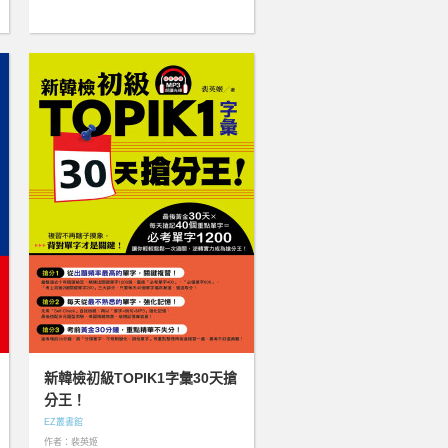
新韓檢初級TOPIK1字彙30天搶
分王！
EZ叢書館
作者：裴英姬