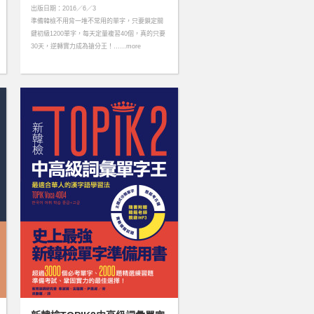
出版日期：2016／6／3
準備韓檢不用背一堆不常用的單字，只要鎖定關
鍵初級1200單字，每天定量複習40個，真的只要
30天，逆轉實力成為搶分王！……more