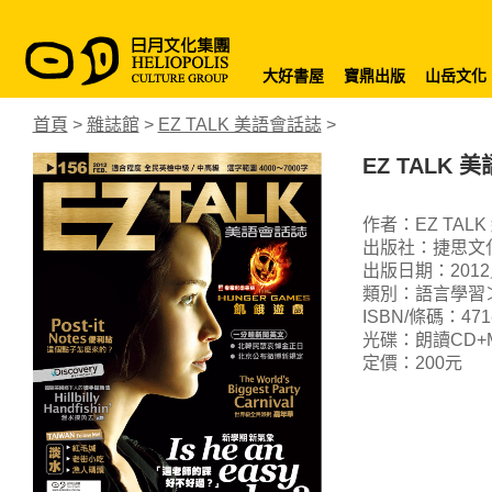
大好書屋
寶鼎出版
山岳文化
首頁
>
雜誌館
>
EZ TALK 美語會話誌
>
EZ TALK 
作者：EZ TALK
出版社：捷思文
出版日期：2012
類別：語言學習
ISBN/條碼：471-8
光碟：朗讀CD+
定價：200元