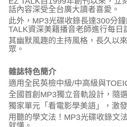
EZ TALK自1999年創刊以來
話內容深受全台廣大讀者喜愛。
此外，MP3光碟收錄長達300分
TALK資深美籍播音老師進行每日
其幽默風趣的主持風格，長久以
眾。
雜誌特色簡介
適用全民英檢中級/中高級與TOEI
全國首創MP3獨立音軌設計，隨選
獨家單元「看電影學美語」，激
用聽的學文法！MP3光碟收錄文
就懂。