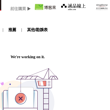
前往購買 ▶
|
推薦
|
其他/勘誤表