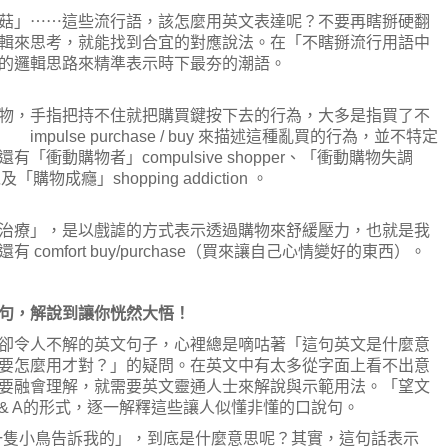
菇」⋯⋯這些流行語，該怎麼用英文表達呢？不要再瞎掰硬翻
輯來思考，就能找到合宜的對應說法。在「不瞎掰流行用語中
的邏輯思路來精準表示時下最夯的潮語。
物，手指把持不住就把購買鍵按下去的行為，大多是指買了不
ulse purchase / buy 來描述這種亂買的行為，並不特定
衝動購物者」compulsive shopper、「衝動購物失調
，以及「購物成癮」shopping addiction 。
意思是「零售治療」，是以戲謔的方式表示透過購物來舒緩壓力，也就是我
omfort buy/purchase（買來讓自己心情變好的東西）。
句，解說到讓你恍然大悟！
卻令人不解的英文句子，心裡總是嘀咕著「這句英文是什麼意
要怎麼用才對？」的疑問。在英文中有太多從字面上看不出意
要融會理解，就需要英文靈通人士來解說與示範用法。「望文
& A的形式，逐一解釋這些讓人似懂非懂的口說句。
me 字面上是「一隻小鳥告訴我的」，到底是什麼意思呢？其實，這句話表示