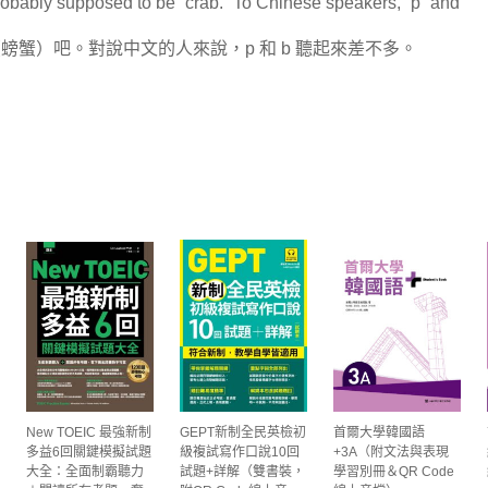
 probably supposed to be “crab.” To Chinese speakers, “p” and
（螃蟹）吧。對說中文的人來說，p 和 b 聽起來差不多。
New TOEIC 最強新制
GEPT新制全民英檢初
首爾大學韓國語
多益6回關鍵模擬試題
級複試寫作口說10回
+3A（附文法與表現
大全：全面制霸聽力
試題+詳解（雙書裝，
學習別冊＆QR Code