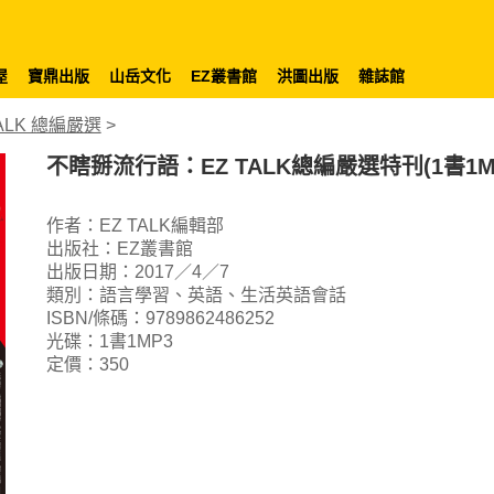
屋
寶鼎出版
山岳文化
EZ叢書館
洪圖出版
雜誌館
TALK 總編嚴選
>
不瞎掰流行語：EZ TALK總編嚴選特刊(1書1M
作者：EZ TALK編輯部
出版社：EZ叢書館
出版日期：2017／4／7
類別：語言學習、英語、生活英語會話
ISBN/條碼：9789862486252
光碟：1書1MP3
定價：350