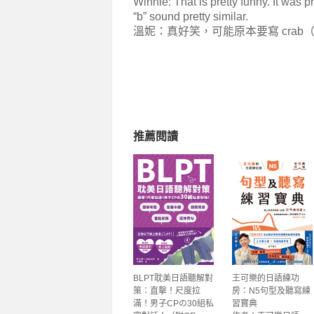
Winnie: That is pretty funny. It was
“b” sound pretty similar.
溫妮：真好笑，可能原本要寫 crab
推薦閱讀
BLPT耽美日語聽解對
王可樂的日語練功
策：直擊！尺度拉
房：N5句型及聽寫練
滿！男子CPの30組私
習寶典