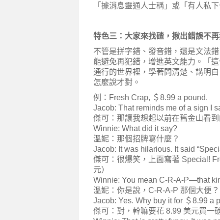
「據消息靈通人士稱」或「有人私下告訴我
特色三：大家來找碴，揪出錯誤不再
不管是拼字錯、發音錯，還是文法錯
能避免再犯錯，增進英文能力。「這
通行的世界裡，學著問清楚、講明白
怎麼說才對。
例：Fresh Crap, ＄8.99 a pound.
Jacob: That reminds me of a sign I 
傑可：那讓我想起以前在舊金山看到
Winnie: What did it say?
溫妮：那個招牌寫什麼？
Jacob: It was hilarious. It said “Spe
傑可：很爆笑，上面寫著 Special! Fre
元）
Winnie: You mean C-R-A-P—that kin
溫妮：你是說，C-R-A-P 那個大便？
Jacob: Yes. Why buy it for ＄8.99 a p
傑可：對，幹嘛要花 8.99 美元買