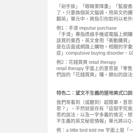
「剁手族」「眼睛業障重」「藍瘦香
了，只要換個英文腦袋，用英文的邏
翻英」單元中，將指引你如何以老外
例1：手滑 impulse purchase
「手滑」專指透過手機或電腦上網購
該買的東西，英文會用「衝動購買」 imp
是在店面或網路上購物。相關的字彙還有「
症」compulsive buying disorder
例2：花錢買爽 retail therapy
retail therapy 字面上的
們說的「花錢買爽」囉。類似的說法還有 c
特色二：望文不生義的道地美式口說
我們常看到（或聽到）超簡單，意思
思？」，不然就是存有「這個字究竟
思的說法，以及一字多義的情況，想
不生義的英文秘密情報」單元將以Q 
例：a little bird told 