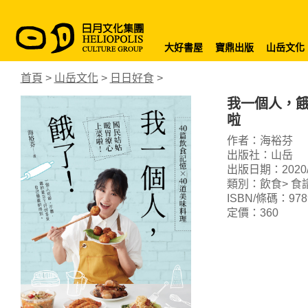
大好書屋
寶鼎出版
山岳文化
首頁
>
山岳文化
>
日日好食
>
我一個人，餓
啦
作者：海裕芬
出版社：山岳
出版日期：2020/1
類別：飲食> 食
ISBN/條碼：9789
定價：360