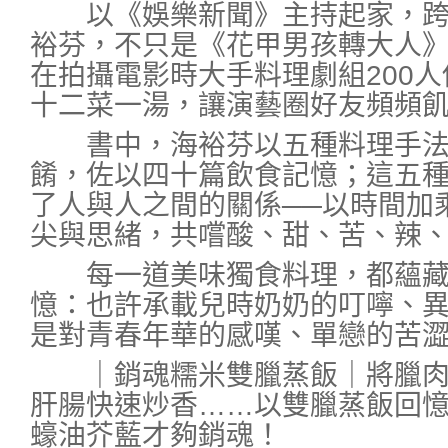
以《娛樂新聞》主持起家，跨
裕芬，不只是《花甲男孩轉大人
在拍攝電影時大手料理劇組200
十二菜一湯，讓演藝圈好友頻頻
書中，海裕芬以五種料理手法
餚，佐以四十篇飲食記憶；這五
了人與人之間的關係──以時間加
尖與思緒，共嚐酸、甜、苦、辣
每一道美味獨食料理，都蘊藏
憶：也許承載兒時奶奶的叮嚀、
是對青春年華的感嘆、單戀的苦
｜銷魂糯米雙臘蒸飯｜將臘肉
肝腸快速炒香……以雙臘蒸飯回
蠔油芥藍才夠銷魂！