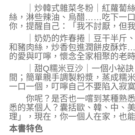
｜炒韓式雜菜冬粉｜紅蘿蔔絲
絲，淋些辣油、烏醋……吃下一
你，提醒自己：「我不討厭，但
｜奶奶的炸春捲｜豆干半斤、
和豬肉絲，炒香包進潤餅皮酥炸
的愛與叮嚀，懷念全家相聚的老
｜甜Q糯米豆沙｜一個小祕訣
間；簡單親手調製粉漿，蒸成糯
一口一個，叮嚀自己不要陷入寂
你呢？是否也一嚐到某種熟悉
悉的某個人？囊括歐、韓、中、
理」，現在，你一個人在家，也
本書特色