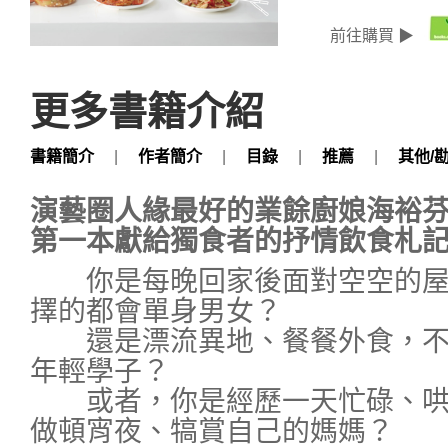
前往購買 ▶
更多書籍介紹
書籍簡介
|
作者簡介
|
目錄
|
推薦
|
其他/
演藝圈人緣最好的業餘廚娘海裕
第一本獻給獨食者的抒情飲食札
你是每晚回家後面對空空的屋
擇的都會單身男女？
還是漂流異地、餐餐外食，不
年輕學子？
或者，你是經歷一天忙碌、哄
做頓宵夜、犒賞自己的媽媽？