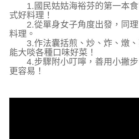
1.國民姑姑海裕芬的第一本食
式好料理！
2.從單身女子角度出發，同理
料理。
3.作法囊括煎、炒、炸、燉、
能大啖各種口味好菜！
4.步驟附小叮嚀，善用小撇步
更容易！