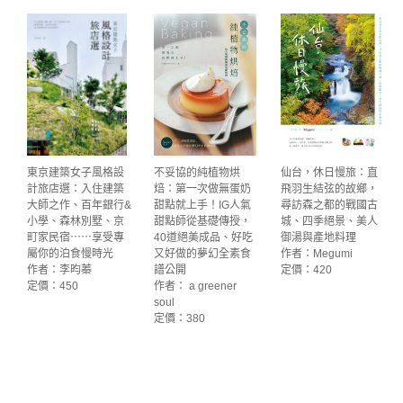
東京建築女子風格設
不妥協的純植物烘
仙台，休日慢旅：直
計旅店選：入住建築
焙：第一次做無蛋奶
飛羽生結弦的故鄉，
大師之作、百年銀行&
甜點就上手！IG人氣
尋訪森之都的戰國古
小學、森林別墅、京
甜點師從基礎傳授，
城、四季絕景、美人
町家民宿⋯⋯享受專
40道絕美成品、好吃
御湯與產地料理
屬你的泊食慢時光
又好做的夢幻全素食
作者：Megumi
作者：李昀蓁
譜公開
定價：420
定價：450
作者： a greener
soul
定價：380