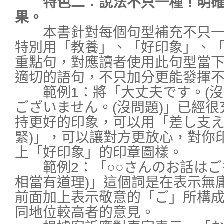
特色二：說法不只一種！明
果。
本書針對每個句型補充不只一
特別用「教養」、「好印象」、
重點句，對應讀者使用此句型當
適切的語句，不只加分更能發揮
範例1：將「大丈夫です。(沒
ございません。(沒問題)」已經
持更好的印象，可以用「差し支え
緊)」，可以讓對方更放心，對你
上「好印象」的印章圖樣。
範例2：「○○さんのお話はご
相當有道理)」這個詞是在表示無
前面加上表示敬意的「ご」所構
同地位較高者的意見。