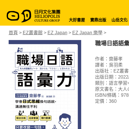
大好書屋
寶鼎出版
山岳文化
首頁
>
EZ叢書館
>
EZ Japan
>
EZ Japan 樂學
>
職場日語語
作者：齋藤孝
譯者：吳羽柔
出版社：EZ叢書
出版日期：2022/0
類別：語言學習>
原文書名：大人
ISBN/條碼：9786
定價：360