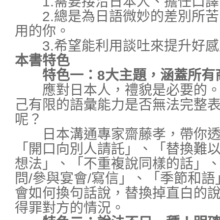
1.需要接洽日本人、擔任口譯
2.總是為日語微妙的差別所苦
用的你。
3.希望能利用談吐來提升好感
本書特色
特色一：8大主題，涵蓋所有
應對日本人，禮貌是必要的。
己有限的語彙能力是否無法完整
呢？
日本溝通專家齋藤孝，帶你透
「開口向別人請託」、「替換難
想法」、「不重複說同樣的話」
問/參與宴會/寫信」、「季節和語
會如何換句話說，替換掉直白的
得罪對方的情況。