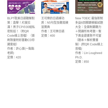
BLPT耽美日語聽解對
王可樂的日語練功
New TOEIC 最強新制
策：直擊！尺度拉
房：N5句型及聽寫練
多益6回關鍵模擬試題
滿！男子CPの30組私
習寶典
大全：全面制霸聽力
密對話！（附QR
作者：王可樂日語
＋閱讀所有考題，奪
Code線上音檔）（首
定價：400
下黃金證書勢不可當
刷限量附好基動CD珍
（題本＋解析雙書
藏套組）
裝）(附QR Code線上
作者：許心瀠(一點點
音檔)
老師)
作者：Lin Lougheed
定價：420
Ph.D.
定價：850