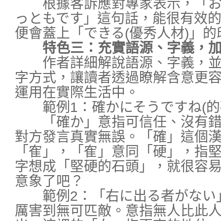
根據客訴應對專家表示，「お
っともです」這句話，能很有效
便會蓋上「できる(優秀人材)」的
特色三：充實語源、字義，加
作者詳細解說語源、字義，並
字方式，讓讀者透過瞭解含意更
運用在實際生活中。
範例1：確かにそうですね(的
「確か」意指可信任、沒有錯
對方發言真實無誤。「確」這個
「隺」，「隺」意同「硬」，指
字想成「堅硬的石頭」，就很容
意象了吧？
範例2：「右に出る者がない
厲害到無可匹敵。意指無人比此