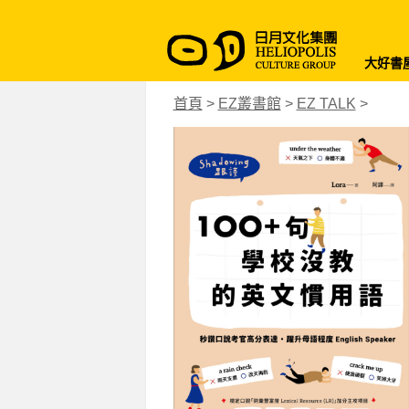
大好書
首頁
>
EZ叢書館
>
EZ TALK
>