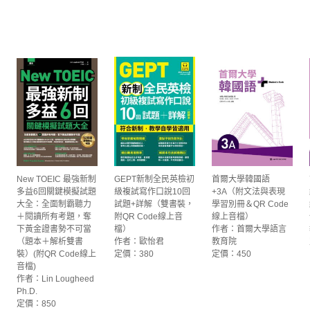
New TOEIC 最強新制
GEPT新制全民英檢初
首爾大學韓國語
多益6回關鍵模擬試題
級複試寫作口說10回
+3A（附文法與表現
大全：全面制霸聽力
試題+詳解（雙書裝，
學習別冊＆QR Code
＋閱讀所有考題，奪
附QR Code線上音
線上音檔）
下黃金證書勢不可當
檔）
作者：首爾大學語言
（題本＋解析雙書
作者：歐怡君
教育院
裝）(附QR Code線上
定價：380
定價：450
音檔)
作者：Lin Lougheed
Ph.D.
定價：850