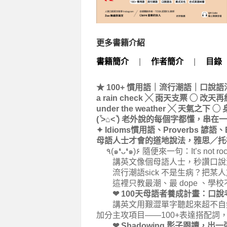
更多書籍介紹
書籍簡介
|
作者簡介
|
目錄
★ 100+ 慣用語｜流行潮語｜口說
a rain check ╳ 雨天支票 ◯ 改天再
under the weather ╳ 天氣之下 
( ͒˃⌂˂ ͒) 老外說的每個字都懂，
✦ Idioms慣用語、Proverbs 諺語、
母語人士才會的道地說法，雅思／托福口說
٩(๑❛ᴗ❛๑)۶ 隨便來一句：It’s not
講英文像個母語人士，秒讚口說
流行潮語sick 不是生病？把某
這裡只教最潮、最 dope 、學
❤︎ 100天母語者養成計畫：口說
講英文用艱澀單字聽起來超不自然
加分主攻項目——100+表達搭配詞，讓你1
❤︎ Shadowing 影子跟讀，