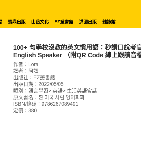
屋
寶鼎出版
山岳文化
EZ叢書館
洪圖出版
雜誌館
100+ 句學校沒教的英文慣用語：秒讚口說
English Speaker （附QR Code 線上跟讀音
作者：Lora
譯者：阿譯
出版社：EZ叢書館
出版日期：2022/05/05
類別：語言學習> 英語> 生活英語會話
原文書名：찐 미국 사람 영어회화
ISBN/條碼：9786267089491
定價：380