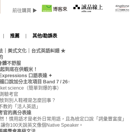
前往購買 ▶
|
推薦
|
其他/勘誤表
語法｜美式文化｜台式英語糾錯 ★
約
◯ 身體不舒服
串在一起到底在供蝦米！
Expressions 口語表達 ✦
加分主攻項目 Band 7 / 26↑
 rocket science（簡單到爆的事）
測驗考官
人放到別人鞋裡是怎麼回事？
校不教的「活人英語」
考官的高分表達
！慣用語才是老外日常用語，且為檢定口說「詞彙豐富度」
00天說英文像個Native Speaker。
出一張嘴學會高級文法