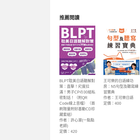
推薦閱讀
BLPT耽美日語聽解對
王可樂的日語練功
策：直擊！尺度拉
房：N5句型及聽寫練
滿！男子CPの30組私
習寶典
密對話！（附QR
作者：王可樂日語
Code線上音檔）（首
定價：400
刷限量附好基動CD珍
藏套組）
作者：許心瀠(一點點
老師)
定價：420