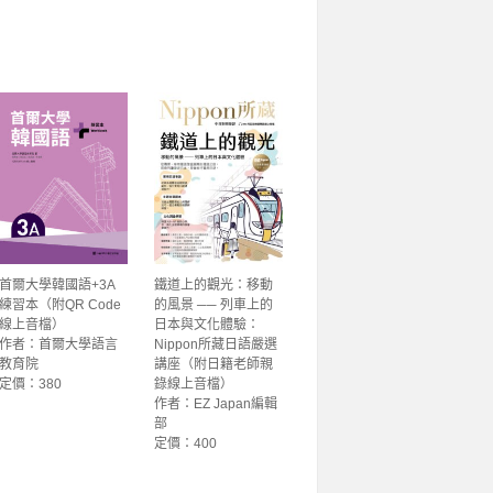
首爾大學韓國語+3A
鐵道上的觀光：移動
練習本（附QR Code
的風景 ── 列車上的
線上音檔）
日本與文化體驗：
作者：首爾大學語言
Nippon所藏日語嚴選
教育院
講座（附日籍老師親
定價：380
錄線上音檔）
作者：EZ Japan編輯
部
定價：400