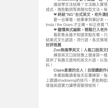
誰說學文法枯燥？文法融入實境對話，
成式、情態動詞等高階句型文法。每
❤︎ 終結“NG”台式英文，老外溝
要一台筆電，結果拿到筆記本，note
Insta / the Gram 才正確。糾正奇異 “
❤︎ 聽懂美式幽默，輕鬆打入老
看影集永遠不知道笑點在哪，只能
結美式文化諺語、流行語，各式情境
好評推薦
Zoe無痛學英文｜人氣口說英文教學I
練習英文口說就像上健身房一樣，
提供了有趣又道地的英文片語，以及
料！
Claire倉庫的女人｜自媒體創作者
本書鼓勵讀者每天反覆練習，每次
上跟讀shadowing的技巧，更
增強英語實力讓學習變得愉悅！