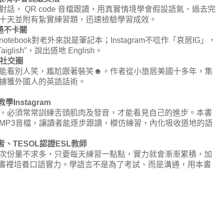
 QR code 音檔跟讀，用真實情境學會假設語氣、過去完
十天並附有紮實練習題，迅速檢驗學習成效。
通不卡關
book對老外來說是筆記本；Instagram不唸作「哀居IG」，
Taiglish”，說出道地 English。
外社交圈
看別人笑，尷尬跟著裝笑☻。作者從小旅居美國十多年，集
擄獲外國人的英語話術。
nstagram
必須常常訓練舌頭肌肉及發音，才能看見自己的進步。本書
MP3音檔，讓讀者能逐步跟讀，模仿練習，內化吸收道地的語
、TESOL認證ESL教師
份量不求多，只要每天練習一點點，實力就會漸漸累積，加
能夠從書裡培養口語實力。學語言不是為了考試、而是溝通，用本書