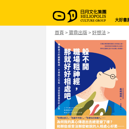
大好書
首頁
>
寶鼎出版
>
好想法
>