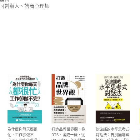
同創辦人、諮商心理師
為什麼你每天都很
打造品牌世界觀：像
狄波諾的水平思考式
忙，工作卻做不
BTS、漫威一樣，從
對話法：告別無聊與