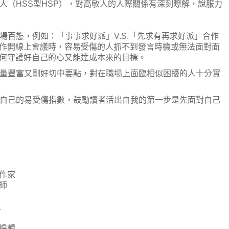
人（HSS型HSP），對高敏人的人際關係有深刻瞭解，說服力
場百態，例如：「事事求好派」V.S.「先求有再求好派」合作
作開線上會議時，容易受傷的人抓不到發言時機或無法面對面
何守護好自己的心又能達成本來的目標。
量豐富又剛好切中要點，對在職場上面臨相似困擾的人十分實
自己的易受傷指數，鼓勵讀者活出自我的第一步是先面對自己
作家
師
人
編輯