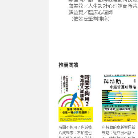
盧美妏／人生設計心理諮商所共
蘇益賢／臨床心理師
（依姓氏筆劃排序）
推薦閱讀
時間不夠用？先減掉
科特勒的卓越營運新
八成雜事：不加班也
戰略：從亞洲出發，