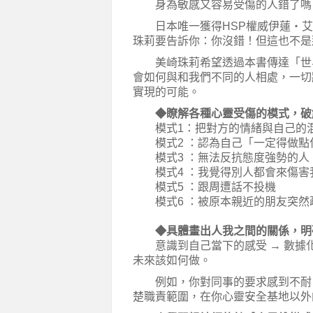
身為敏感又容易受傷的人錯了嗎？
日本唯一獲得HSP權威伊蓮・艾
珠莉要告訴你：你沒錯！但這也不是
美崎珠莉希望透過本書傳達「世界
會如何與和我們不同的人相處，一切
實現的可能。
◆瞭解各種心靈受傷的模式，破
模式1：把對方的情緒與自己的
模式2 ：認為自己「一定得做點
模式3 ：無法反抗態度強勢的人
模式4 ：我覺得別人都會來傷害
模式5 ：跟周遭話不投機
模式6 ：被原本親近的朋友突然
◆具體畫出人我之間的關係，明
意識到自己當下的感受 → 數據化或
未來該如何做。
例如，你對同事的要求感到不耐，
楚職責範圍，在你心靈安全基地以外