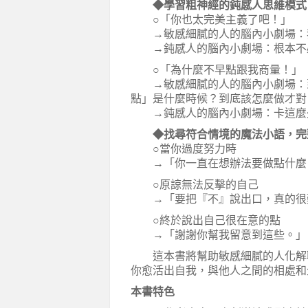
◆學習粗神經的鈍感人思維模式
○「你也太完美主義了吧！」
→敏感細膩的人的腦內小劇場：我
→鈍感人的腦內小劇場：根本不必
○「為什麼不早點跟我商量！」
→敏感細膩的人的腦內小劇場：到
點」是什麼時候？到底該怎麼做才對
→鈍感人的腦內小劇場：卡這麼久
◆找尋符合情境的魔法小語，完
○當你過度努力時
→「你一直在想辦法要做點什麼
○原諒無法反擊的自己
→「要把『不』說出口，真的很
○終於說出自己很在意的點
→「謝謝你幫我留意到這些。」
這本書將幫助敏感細膩的人化解職
你愈活出自我，與他人之間的相處和
本書特色