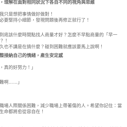
，理解在面對相同狀況下各自不同的視角與思維
只是想把事情做好做對！
要堅持小細節，發現問題後再修正就行了！
底該什麼時間點找人商量才好？怎麼不早點商量的「早一
？！
也不講是在搞什麼？碰到困難就應該要馬上說啊！
整接納自己的情緒，產生安定感
，真的好努力！」
難啊……」
場人際關係困難，減少職場上帶著傷的人。希望你記住：當
生命都將愈從容自在！