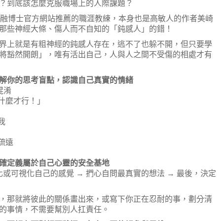
到底該怎麼克服職場上的人際課題？
融博士官方網站推薦的職涯教練，本身也是高敏人的作者美崎
那些神經大條、傷人而不自知的「鈍感人」的錯！
上就是有粗神經的鈍感人存在，逃不了也躲不開，但只要學
將豁然開朗」，唯有活出自己，人與人之間不受傷的相處才有
解你的思考盲點，認識自己真實的情緒
混淆
什麼才行！」
我
疏遠
確定義屬於自己心靈的安全基地
可視化自己的感覺 → 捫心自問最真實的想法 → 最後，決定
那就將彼此的關係畫出來，或寫下你正在忍耐的事，劃分清
的事情，不需要幫別人扛責任。