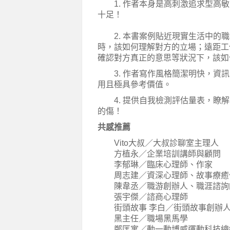
1. 作者本身是高刺激追求型高敏
十足！
2. 本書案例貼近現實生活中的職
時，該如何理解對方的立場；遠距工
確認對方真正的意思等狀況下，該如
3. 作者寫作風格簡潔明快，資訊
用且極具參考價值。
4. 提供自我檢測評估量表，瞭解
的傷！
共感推薦
Vito大叔／大叔診聊室主理人
方植永／企業培訓講師與顧問
李郁琳／臨床心理師、作家
周志建／資深心理師、故事療癒
陳韋丞／職游創辦人、職涯諮詢
張宇傑／諮商心理師
街頭故事 李白／街頭故事創辦
黑主任／職場黑馬學
鄭匡寓／動一動博威運動科技總