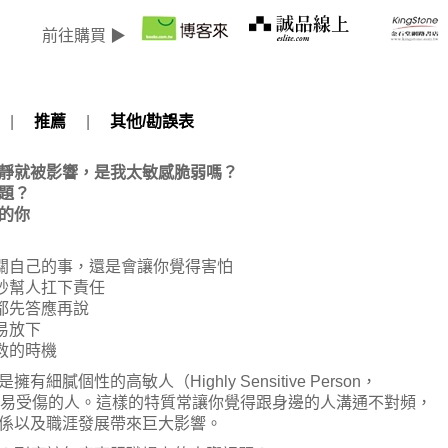
前往購買 ▶
|
推薦
|
其他/勘誤表
靜就被影響，是我太敏感脆弱嗎？
題？
的你
自己的事，還是會讓你覺得害怕
妙幫人扛下責任
都先答應再說
易放下
救的時機
性的高敏人（Highly Sensitive Person，
容易受傷的人。這樣的特質常讓你覺得跟身邊的人溝通不對頻，
係以及職涯發展帶來巨大影響。