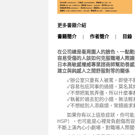
更多書籍介紹
書籍簡介
|
作者簡介
|
目錄
在公司總是看周圍人的臉色、一點動
容易受傷的人該如何克服職場人際課
日本高敏感權威專業諮商師幫助善感
建立與鈍感人之間舒服對等的關係
✓辦公室只要有人被罵，即使不關
✓容易包庇同事的過錯，莫名其
✓不想把氣氛弄僵，所以什麼事
✓執著於過去犯的小錯，無法輕
✓不想給別人添麻煩，常錯過求
如果你有以上這些症狀，你可能是擁有細膩個
HSP），也可能是心裡背負創傷而
不斷上演內心小劇場，對職場人際關