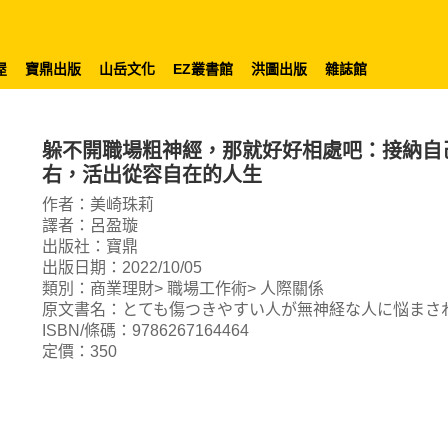
屋
寶鼎出版
山岳文化
EZ叢書館
洪圖出版
雜誌館
躲不開職場粗神經，那就好好相處吧：接納自
右，活出從容自在的人生
作者：美崎珠莉
譯者：呂盈璇
出版社：寶鼎
出版日期：2022/10/05
類別：商業理財> 職場工作術> 人際關係
原文書名：とても傷つきやすい人が無神経な人に悩まさ
ISBN/條碼：9786267164464
定價：350