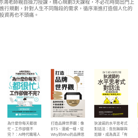
梁亦鴻老師親自操刀授課，精心規劃3天課程，不必花時間出門上
進行規劃，針對人生不同階段的需求，循序漸進打造個人化的
投資再也不頭痛。
為什麼你每天都很
打造品牌世界觀：像
狄波諾的水平思考式
忙，工作卻做不
BTS、漫威一樣，從
對話法：告別無聊與
完？：AI時代職場人
Why到Who的品牌思
尬聊，成為真正「有