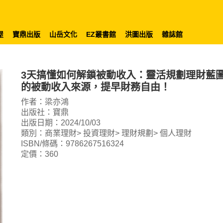
屋
寶鼎出版
山岳文化
EZ叢書館
洪圖出版
雜誌館
3天搞懂如何解鎖被動收入：靈活規劃理財藍
的被動收入來源，提早財務自由！
作者：梁亦鴻
出版社：寶鼎
出版日期：2024/10/03
類別：商業理財> 投資理財> 理財規劃> 個人理財
ISBN/條碼：9786267516324
定價：360