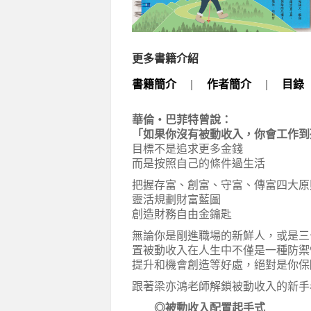
更多書籍介紹
書籍簡介
|
作者簡介
|
目錄
華倫・巴菲特曾說：
「如果你沒有被動收入，你會工作到
目標不是追求更多金錢
而是按照自己的條件過生活
把握存富、創富、守富、傳富四大原
靈活規劃財富藍圖
創造財務自由金鑰匙
無論你是剛進職場的新鮮人，或是三
置被動收入在人生中不僅是一種防禦
提升和機會創造等好處，絕對是你保
跟著梁亦鴻老師解鎖被動收入的新手
◎被動收入配置起手式