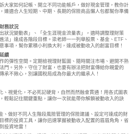
訴大家如何記帳、開立不同功能帳戶，做好現金管理，教你計
，連適合人生短期、中期、長期的保險商品懶人包都幫你準備
財務狀況
出狀況變動表」、「全生涯現金流量表」，適時調整理財策
進法」達成各階段目標。梁老師一一列舉股票、基金、ETF、
意事項，幫你累積小利換大利，達成被動收入的創富目標！
延續
作的彈性空間。定期檢視理財藍圖、隨時關注市場、避開不熟
法門。另外，守住了財富，也要有辦法把財富傳給你親愛的
傳承不揪心，別讓國稅局成為你最大的繼承人！
單化、視覺化，不必死記硬背，自然而然融會貫通！用各式圖表
，輕鬆記住關鍵重點，讓你一次就能帶你解鎖被動收入的訣
桶金、做好不同人生階段風險管理的保險建議、設定可達成的財
目標的投資工具，讓你迅速掌握被動收入配置的眉眉角角，省
到投資地雷！