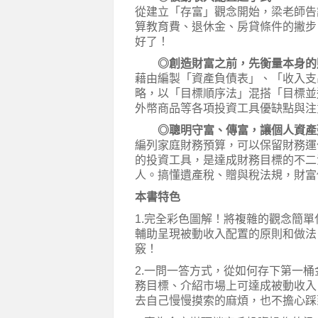
從建立「存富」觀念開始，梁老師告
算教育費、退休金、房貸條件的撇步
好了！
◎創造財富之前，先衡量本身的
藉由編製「資產負債表」、「收入支
略，以「目標順序法」混搭「目標並
外幣商品等各項投資工具優缺點與注
◎聰明守富、傳富，讓個人資產
編列家庭財務預算，可以保留財務運
的投資工具，是達成財務目標的不二
人。搞懂遺產稅、贈與稅法規，財富
本書特色
1.完全彩色圖解！將複雜的觀念簡
輔助呈現被動收入配置的原則和做法
竅！
2.一問一答方式，從如何存下第一
務目標、介紹市場上可達成被動收入
去自己慢慢摸索的麻煩，也不擔心踩