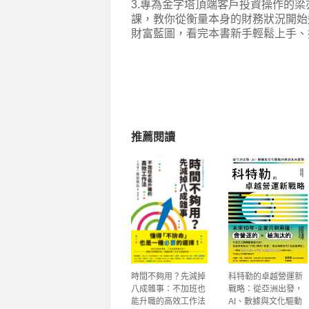
3.專為金字塔頂端客戶投資操作的
課，教你從衡量本身的財務狀況開始
財富藍圖，看完本書新手輕鬆上手、
推薦閱讀
時間不夠用？先減掉
科特勒的卓越營運新
八成雜事：不加班也
戰略：從亞洲出發，
能升職的高效工作法
AI、數據與文化驅動