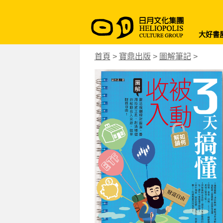
大好書
首頁
>
寶鼎出版
>
圖解筆記
>