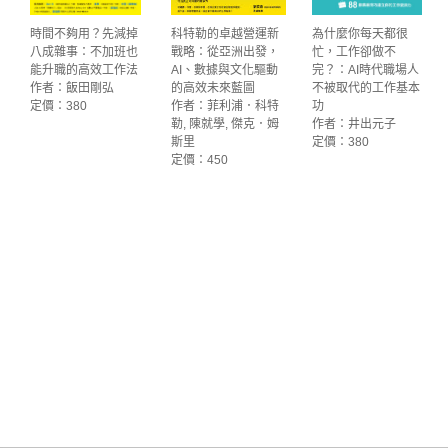
時間不夠用？先減掉
科特勒的卓越營運新
為什麼你每天都很
八成雜事：不加班也
戰略：從亞洲出發，
忙，工作卻做不
能升職的高效工作法
AI、數據與文化驅動
完？：AI時代職場人
作者：飯田剛弘
的高效未來藍圖
不被取代的工作基本
定價：380
作者：菲利浦．科特
功
勒, 陳就學, 傑克．姆
作者：井出元子
斯里
定價：380
定價：450