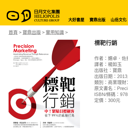
大好書屋
寶鼎出版
山岳文化
首頁
>
寶鼎出版
>
實用知識
>
標靶行銷
作者：姍卓．佐
譯者：楊如玉
出版社：寶鼎
出版日期：2013
類別：商業理財
原文書名：Precision
ISBN/條碼：978-9
定價：300元