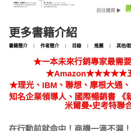
前往購買 ▶
更多書籍介紹
書籍簡介
|
作者簡介
|
目錄
|
推薦
|
其他/
★一本未來行銷專家最需
★Amazon
★★★★★
★理光、IBM
、聯想、摩根大通、
知名企業領導人、國際暢銷書
《
米爾曼•史考特聯
在行動前就命中！商機一滴不漏