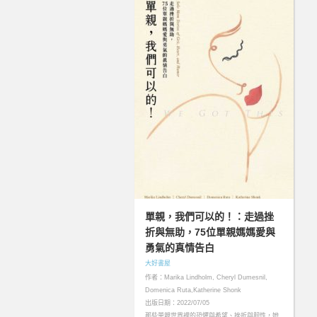
單親，我們可以的！：走過挫
折與無助，75位單親媽媽愛與
勇氣的真情告白
大好書屋
作者：Marika Lindholm, Cheryl Dumesnil,
Domenica Ruta,Katherine Shonk
出版日期：2022/07/05
那些單親世界裡的恐懼與希望、挫折與韌性，她