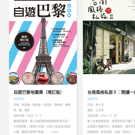
自遊巴黎地圖集（增訂版）
台南風格私旅Ⅱ：閱讀一
山岳文化
山岳文化
作者：高章敏、劉怡如、洪詩茵、陳婉瑛、陳佑
作者：林士棻
瑄／著；攝影
繪者：王淳安
出版日期：2016／5／5
出版日期：2014／5／30
暢銷近萬冊，國人自製旅遊地圖集最新增訂版！
繼《台南風格私旅：老城市時光行腳》
100個景點、5家華人民宿、40家人氣美食&個性
近萬冊之再續力作！放慢腳步，緩步於
小舖，暢遊巴黎絕不迷路！……more
私藏路線，看見老屋、文創，尋訪日……m