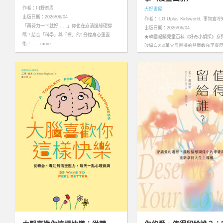
作者：川野泰周
大好書屋
出版日期：2026/06/04
作者： LG Uplus Kidsworld, 事物宮
「再努力一下就好……」你也在崩潰邊緣硬撐
出版日期：2026/06/04
嗎？結合「科學」與「禪」的1分鐘身心重置
★韓國暢銷兒童百科《好奇小偵探》系
術！……more
改編自250萬父母選擇的兒童教育平臺
★……more