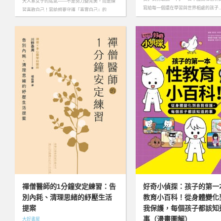
大人系女子的底氣——不是努力變完美，而是練
寫給每一個還在學習與世界相處的孩子…
習喜歡自己！寫給想要守護「真實自己」的
你……more
禪僧醫師的1分鐘安定練習：告
好奇小偵探：孩子的第一
別內耗、清理思緒的紓壓生活
教育小百科！從身體變化
提案
我保護，每個孩子都該知
事（漫畫圖解）
大好書屋