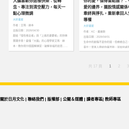
大腦喜歡你這樣快樂：從轉
你的愛，值得留給誰？：
念、專注到清空壓力，每天一
愛的邊界，擺脫情感關係
點心理微調
牽絆與掙扎，重新拿回人
導權
大好書屋
作者：艾瑪．赫本
大好書屋
出版日期：2026/04/30
作者：KC．戴維斯
獻給「慢性倦怠者」與「上進的憂鬱者」的快樂
出版日期：2026/04/01
實踐手冊！最懂「大腦」的心理學家艾瑪．赫
生命中的創傷不是你的錯，但療癒自己
本，教你用55個圖解練習，破解幸福的迷思……
責任！當某人帶給你痛苦時，該如何處
more
係？你該留下，還是離開？……more
共 17 頁
1
2
3
關於日月文化
|
聯絡我們
|
版權部
|
公關＆媒體
|
讀者專區
|
教師專區