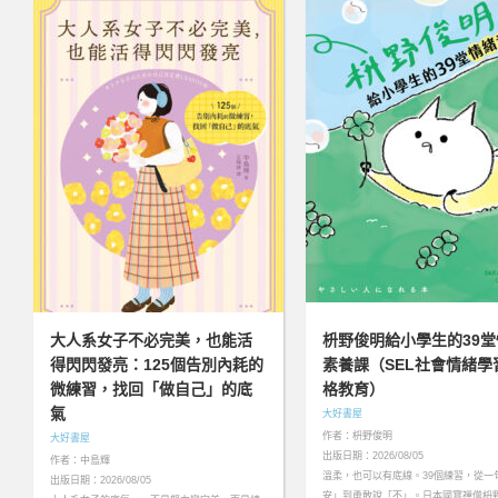
大人系女子不必完美，也能活
枡野俊明給小學生的39堂
得閃閃發亮：125個告別內耗的
素養課（SEL社會情緒學
微練習，找回「做自己」的底
格教育）
氣
大好書屋
作者：枡野俊明
大好書屋
出版日期：2026/08/05
作者：中島輝
溫柔，也可以有底線。39個練習，從一
出版日期：2026/08/05
安」到勇敢說「不」。日本國寶禪僧枡